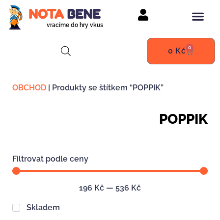
vracíme do hry vkus
0
0
Kč
OBCHOD
|
Produkty se štítkem “POPPIK”
POPPIK
Filtrovat podle ceny
196
Kč
—
536
Kč
Skladem