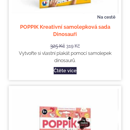
Na cestě
POPPIK Kreativní samolepková sada
Dinosauři
325
Kč
319
Kč
Vytvořte si vlastní plakát pomocí samolepek
dinosaurů.
Čtěte více