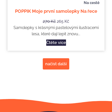
Na cestě
POPPIK Moje první samolepky Na řece
270
Kč
265
Kč
Samolepky s krásnými pastelovými ilustracemi
lesa, které dají lepit znovu...
Čtěte více
načíst další