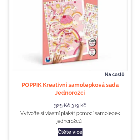
Na cestě
POPPIK Kreativní samolepková sada
Jednorožci
325
Kč
319
Kč
Vytvořte si vlastní plakát pomocí samolepek
jednorožců.
Čtěte více