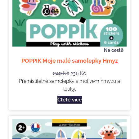
Na cestě
POPPIK Moje malé samolepky Hmyz
240
Kč
236
Kč
Přemístitelné samolepky s motivem hmyzu a
louky.
Čtěte více