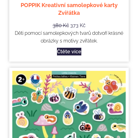
POPPIK Kreativní samolepkové karty
Zvířátka
380
Kč
373
Kč
Děti pomocí samolepkových tvarů dotvoří krásné
obrázky s motivy zvířátek.
Čtěte více