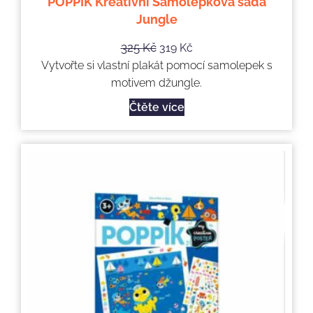
POPPIK Kreativní Samolepková sada
Jungle
325
Kč
319
Kč
Vytvořte si vlastní plakát pomocí samolepek s
motivem džungle.
Čtěte více