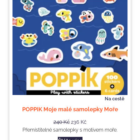
Na cestě
POPPIK Moje malé samolepky Moře
240
Kč
236
Kč
Přemístitelné samolepky s motivem moře.