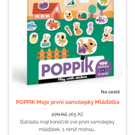
Na cestě
POPPIK Moje první samolepky Mláďátka
270
Kč
265
Kč
Batolata mají konečně své první samolepky
mláďátek, s nimiž mohou...