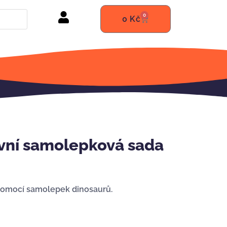
0
0
Kč
vní samolepková sada
t pomocí samolepek dinosaurů.