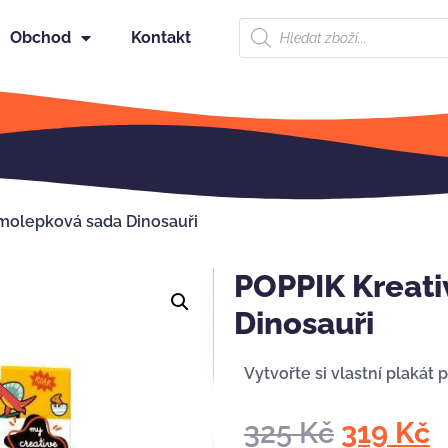
Obchod
Kontakt
amolepková sada Dinosauři
POPPIK Kreati
Dinosauři
Vytvořte si vlastní plaká
325
Kč
319
Kč