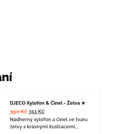
ání
DJECO Xylofon & Činel - Želva ★
390
Kč
351
Kč
Nádherný xylofon a činel ve tvaru
želvy s krásnými ilustracemi....