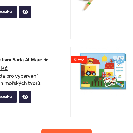
košíku
tivní Sada Al Mare ★
SLEVA
2
Kč
ada pro vybarvení
ch mořských tvorů.
košíku