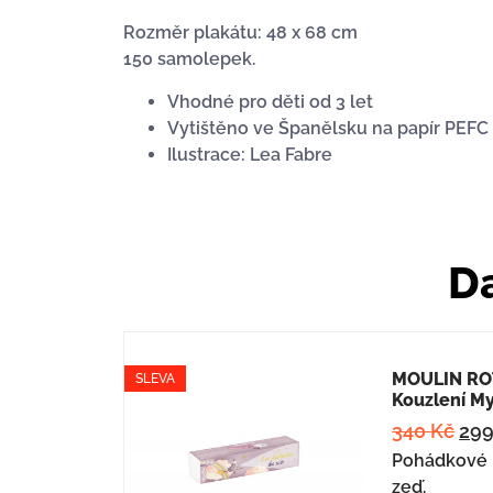
Rozměr plakátu: 48 x 68 cm
150 samolepek.
Vhodné pro děti od 3 let
Vytištěno ve Španělsku na papír PEFC
Ilustrace: Lea Fabre
Da
MOULIN ROT
SLEVA
Kouzlení M
340
Kč
29
Pohádkové 
zeď.