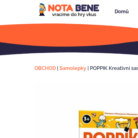
Domů
vracíme do hry vkus
OBCHOD
|
Samolepky
|
POPPIK Kreativní s