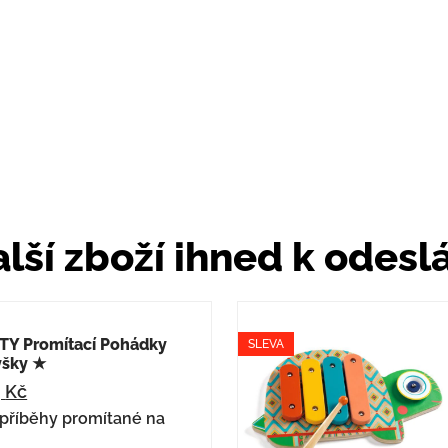
lší zboží ihned k odesl
Y Promítací Pohádky
SLEVA
yšky ★
9
Kč
příběhy promítané na