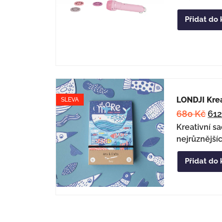
Přidat do 
LONDJI Krea
SLEVA
680
Kč
61
Kreativní s
nejrůznější
Přidat do 