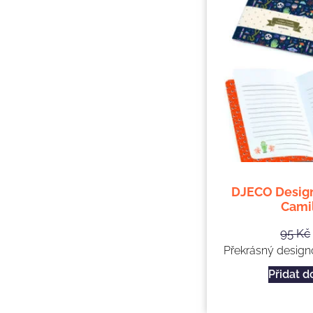
DJECO Design
Cami
95
Kč
Překrásný designo
Přidat d