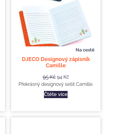
Na cestě
DJECO Designový zápisník
Camille
95
Kč
94
Kč
Překrásný designový sešit Camille.
Čtěte více