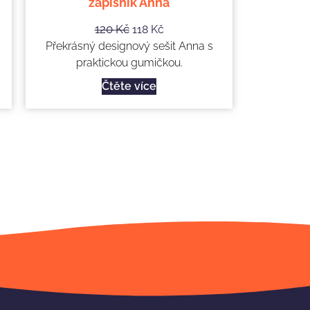
zápisník Anna
120
Kč
118
Kč
Překrásný designový sešit Anna s
praktickou gumičkou.
Čtěte více