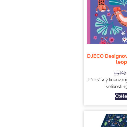
DJECO Designový
leop
95
Kč
Překrásný linkovan
velikosti 15
Čtěte