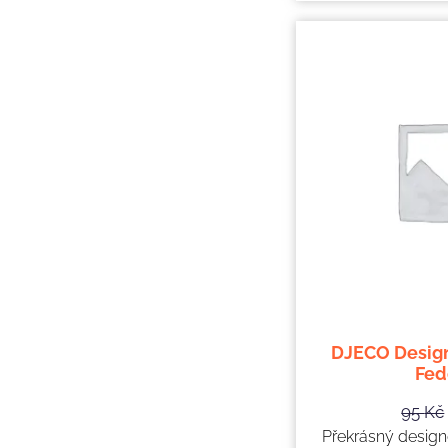
DJECO Design
Fed
95
Kč
Překrásný design