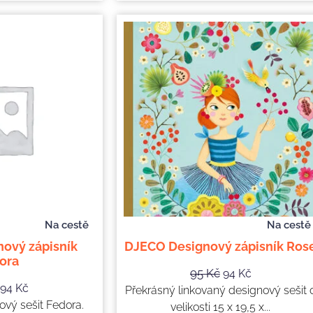
Na cestě
Na cestě
ový zápisník
DJECO Designový zápisník Ros
ora
95
Kč
94
Kč
94
Kč
Překrásný linkovaný designový sešit 
ový sešit Fedora.
velikosti 15 x 19,5 x...