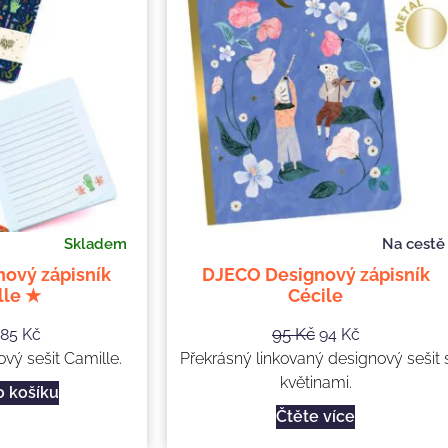
Skladem
Na cestě
ový zápisník
DJECO Designový zápisník
lle ★
Cécile
95
Kč
85
Kč
94
Kč
vý sešit Camille.
Překrásný linkovaný designový sešit 
květinami.
o košíku
Čtěte více