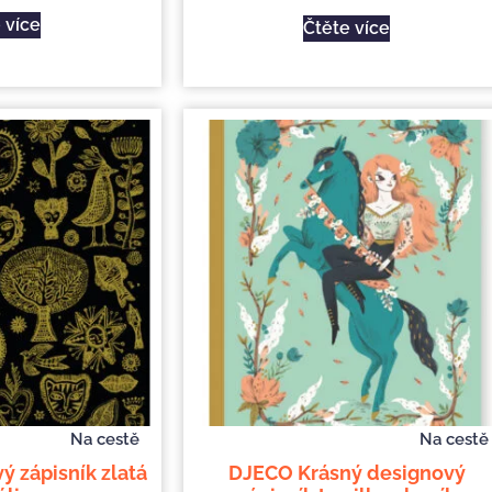
 více
Čtěte více
Na cestě
Na cestě
 zápisník zlatá
DJECO Krásný designový