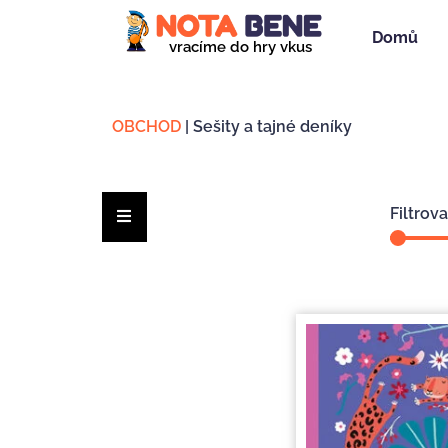
Domů
vracíme do hry vkus
OBCHOD
|
Sešity a tajné deníky
Filtrov
Hamburger Toggle Menu