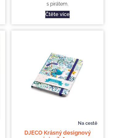
s pirátem.
Čtěte více
Na cestě
DJECO Krásný designový