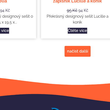
élia
zápisník Lucille a koník
95
Kč
94
Kč
94
Kč
ý designový sešit o
Překrásný designový sešit Lucille a
 x 19,5 x...
koník
 více
Čtěte více
načíst další