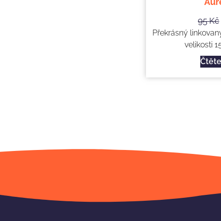
Aur
95
Kč
Překrásný linkovan
velikosti 15
Čtěte