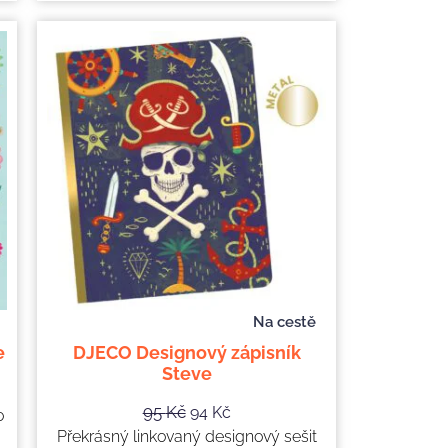
Na cestě
e
DJECO Designový zápisník
Steve
95
Kč
94
Kč
o
Překrásný linkovaný designový sešit