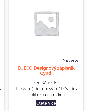
Na cestě
DJECO Designový zápisník
Cyndi
120
Kč
118
Kč
s
Překrásný designový sešit Cyndi s
praktickou gumičkou.
Čtěte více