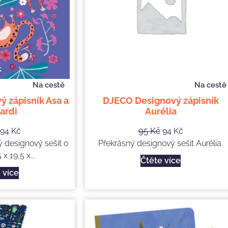
Na cestě
Na cestě
 zápisník Asa a
DJECO Designový zápisník
ardi
Aurélia
95
Kč
94
Kč
94
Kč
ý designový sešit o
Překrásný designový sešit Aurélia.
 x 19,5 x...
Čtěte více
 více