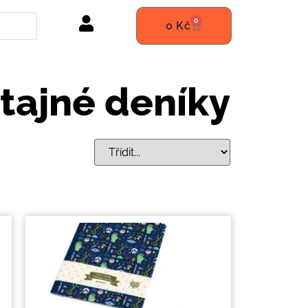
0
0
Kč
 tajné deníky