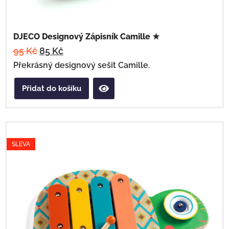
DJECO Designový Zápisník Camille ★
95
Kč
85
Kč
Překrásný designový sešit Camille.
Přidat do košíku
SLEVA