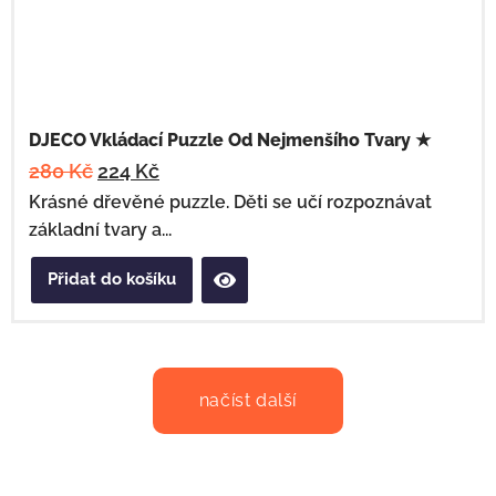
DJECO Vkládací Puzzle Od Nejmenšího Tvary ★
280
Kč
224
Kč
Krásné dřevěné puzzle. Děti se učí rozpoznávat
základní tvary a...
Přidat do košíku
načíst další