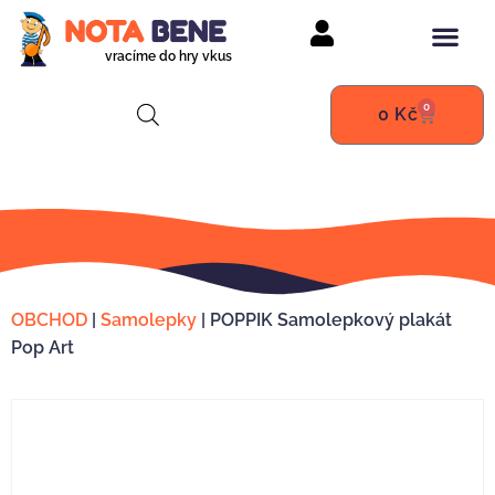
vracíme do hry vkus
0
0
Kč
OBCHOD
|
Samolepky
|
POPPIK Samolepkový plakát
Pop Art