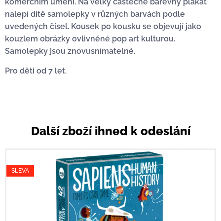
komerčním umění. Na velký částečně barevný plakát
nalepí dítě samolepky v různých barvách podle
uvedených čísel. Kousek po kousku se objevují jako
kouzlem obrázky ovlivněné pop art kulturou.
Samolepky jsou znovusnímatelné.
Pro děti od 7 let.
Další zboží ihned k odeslání
SLEVA