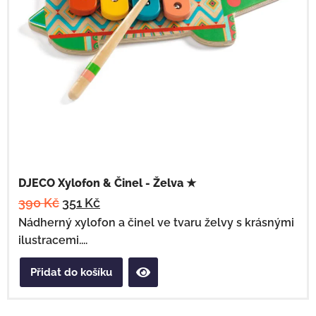
DJECO Xylofon & Činel - Želva ★
390
Kč
351
Kč
Nádherný xylofon a činel ve tvaru želvy s krásnými
ilustracemi....
Přidat do košíku