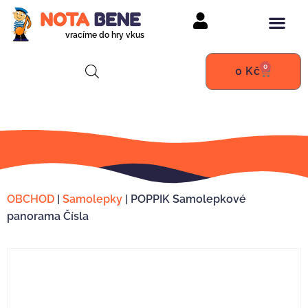
vracíme do hry vkus
0
0
Kč
OBCHOD
|
Samolepky
|
POPPIK Samolepkové
panorama Čísla