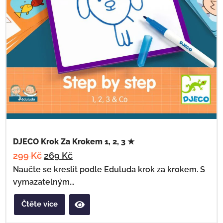
DJECO Krok Za Krokem 1, 2, 3 ★
299
Kč
269
Kč
Naučte se kreslit podle Eduluda krok za krokem. S
vymazatelným...
Čtěte více