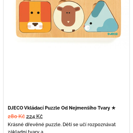
DJECO Vkládací Puzzle Od Nejmenšího Tvary ★
280
Kč
224
Kč
Krásné dřevěné puzzle. Děti se učí rozpoznávat
základní tvary a...