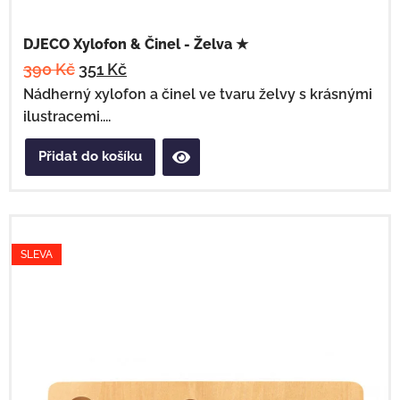
DJECO Xylofon & Činel - Želva ★
390
Kč
351
Kč
Nádherný xylofon a činel ve tvaru želvy s krásnými
ilustracemi....
Přidat do košíku
SLEVA