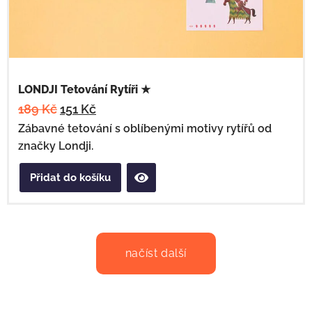
LONDJI Tetování Rytíři ★
189
Kč
151
Kč
Zábavné tetování s oblíbenými motivy rytířů od
značky Londji.
Přidat do košíku
načíst další