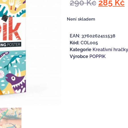
290
Kč
285
Kč
Není skladem
EAN:
3760262411538
Kód:
COL005
Kategorie
Kreativní hračk
Výrobce
POPPIK