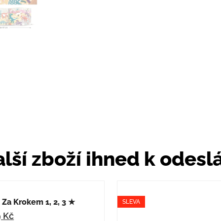
lší zboží ihned k odesl
Za Krokem 1, 2, 3 ★
SLEVA
9
Kč