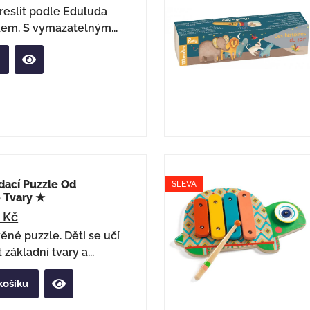
reslit podle Eduluda
kem. S vymazatelným...
dací Puzzle Od
SLEVA
 Tvary ★
4
Kč
ěné puzzle. Děti se učí
základní tvary a...
košíku