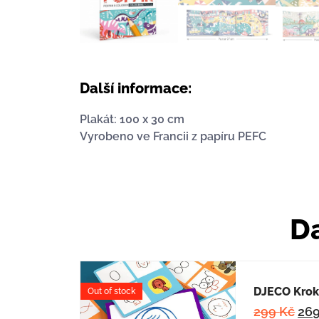
Další informace:
Plakát: 100 x 30 cm
Vyrobeno ve Francii z papíru PEFC
Da
DJECO Krok 
Out of stock
299
Kč
26