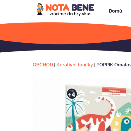
Domů
vracíme do hry vkus
OBCHOD
|
Kreativní hračky
|
POPPIK Omalov