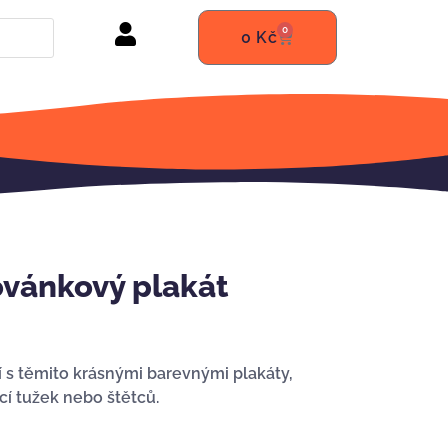
0
0
Kč
vánkový plakát
s těmito krásnými barevnými plakáty,
cí tužek nebo štětců.