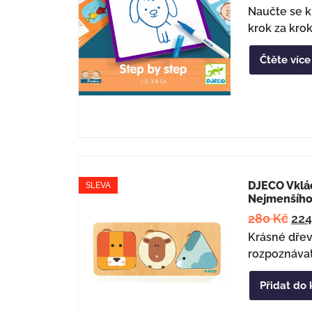
Naučte se k
krok za kro
Čtěte více
DJECO Vklá
SLEVA
Nejmenšího
280
Kč
22
Krásné dřev
rozpoznávat 
Přidat do 