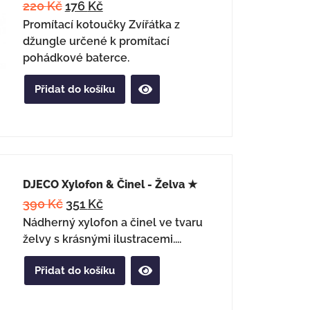
220
Kč
176
Kč
Promítací kotoučky Zvířátka z
džungle určené k promítací
pohádkové baterce.
Přidat do košíku
DJECO Xylofon & Činel - Želva ★
390
Kč
351
Kč
Nádherný xylofon a činel ve tvaru
želvy s krásnými ilustracemi....
Přidat do košíku