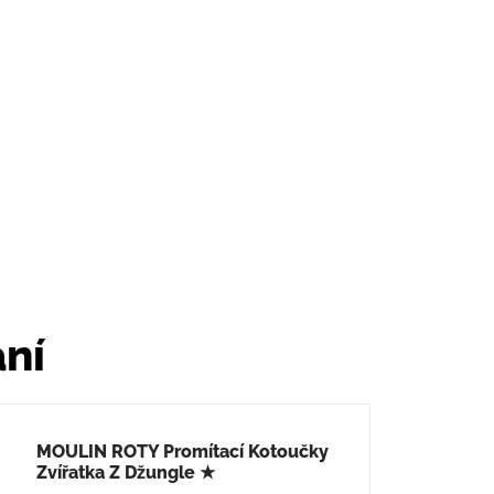
ání
MOULIN ROTY Promítací Kotoučky
Zvířatka Z Džungle ★