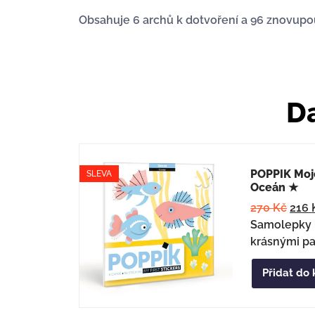
Obsahuje 6 archů k dotvoření a 96 znovupou
Da
POPPIK Moj
SLEVA
Oceán ★
270
Kč
216
Samolepky p
krásnými pa
Přidat do 