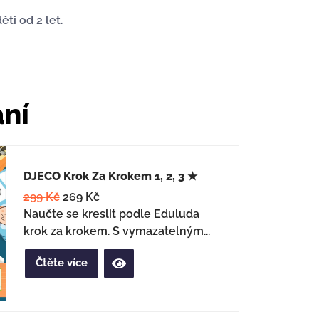
ti od 2 let.
ání
DJECO Krok Za Krokem 1, 2, 3 ★
299
Kč
269
Kč
Naučte se kreslit podle Eduluda
krok za krokem. S vymazatelným...
Čtěte více