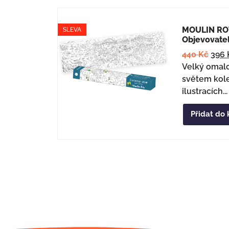
MOULIN ROT
SLEVA
Objevovate
440
Kč
396
Velký omal
světem kol
ilustracích...
Přidat do 