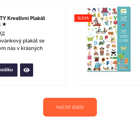
Y Kreativní Plakát
SLEVA
l ★
Kč
ovánkový plakát se
em nás v krásných
košíku
načíst další