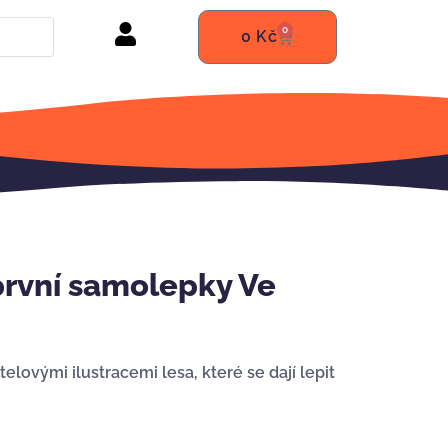
0
0
Kč
rvní samolepky Ve
lovými ilustracemi lesa, které se dají lepit