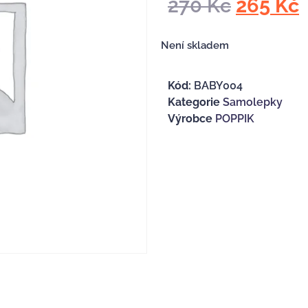
270
Kč
265
Kč
Není skladem
Kód:
BABY004
Kategorie
Samolepky
Výrobce
POPPIK