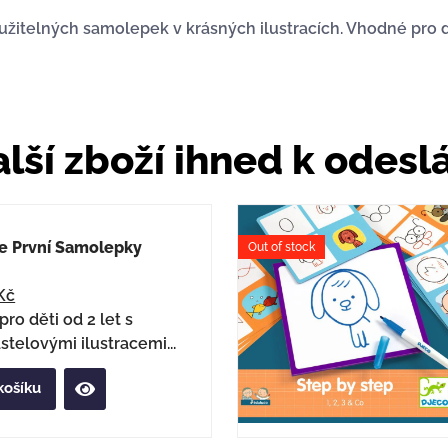
žitelných samolepek v krásných ilustracích. Vhodné pro dě
lší zboží ihned k odesl
e První Samolepky
Out of stock
Kč
ro děti od 2 let s
stelovými ilustracemi...
košíku