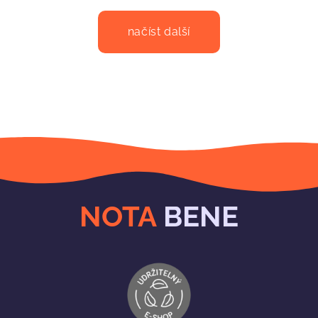
načíst další
NOTA
BENE