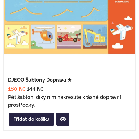
DJECO Šablony Doprava ★
180
Kč
144
Kč
Pět šablon, díky nim nakreslíte krásné dopravní
prostředky.
Přidat do košíku