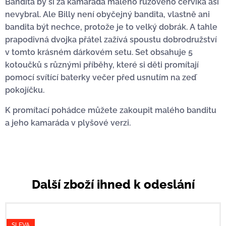
Bandita by si za kamaráda malého růžového červíka asi
nevybral. Ale Billy není obyčejný bandita, vlastně ani
bandita být nechce, protože je to velký dobrák. A tahle
prapodivná dvojka přátel zažívá spoustu dobrodružství
v tomto krásném dárkovém setu. Set obsahuje 5
kotoučků s různými příběhy, které si děti promítají
pomocí svítící baterky večer před usnutím na zeď
pokojíčku.
K promítací pohádce můžete zakoupit malého banditu
a jeho kamaráda v plyšové verzi.
Další zboží ihned k odeslání
SLEVA