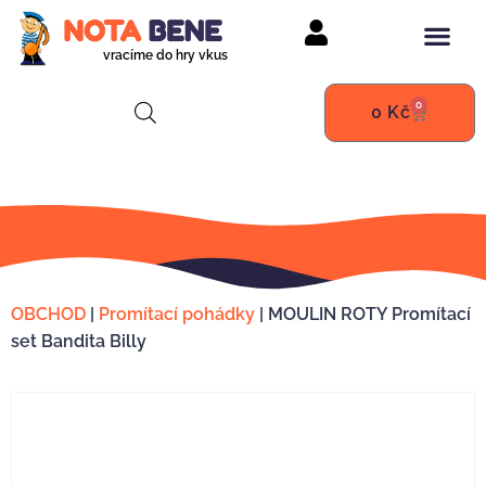
vracíme do hry vkus
0
0
Kč
OBCHOD
|
Promítací pohádky
|
MOULIN ROTY Promítací
set Bandita Billy