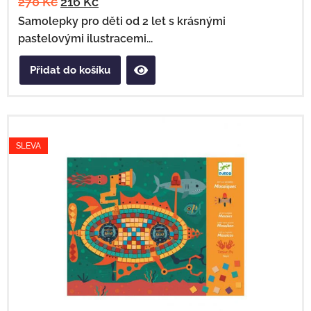
270
Kč
216
Kč
Samolepky pro děti od 2 let s krásnými
pastelovými ilustracemi...
Přidat do košíku
SLEVA