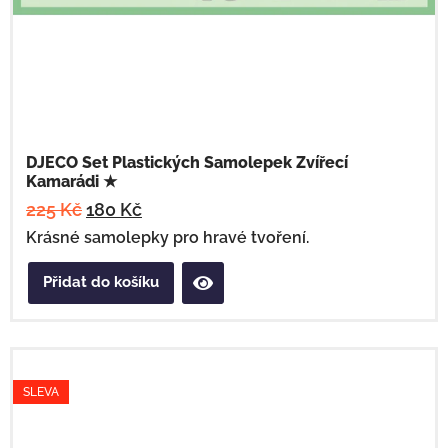
DJECO Set Plastických Samolepek Zvířecí
Kamarádi ★
225
Kč
180
Kč
Krásné samolepky pro hravé tvoření.
Přidat do košíku
SLEVA