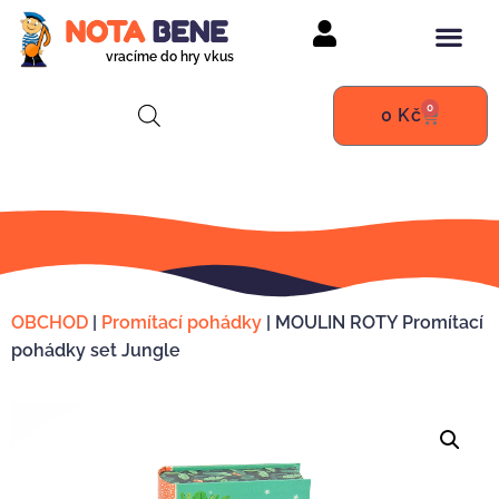
vracíme do hry vkus
0
0
Kč
OBCHOD
|
Promítací pohádky
|
MOULIN ROTY Promítací
pohádky set Jungle