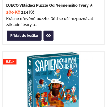
DJECO Vkládací Puzzle Od Nejmenšího Tvary ★
280
Kč
224
Kč
Krásné dřevěné puzzle. Děti se učí rozpoznávat
základní tvary a...
Přidat do košíku
SLEVA