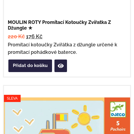
MOULIN ROTY Promítací Kotoučky Zvířatka Z
Džungle ★
220
Kč
176
Kč
Promítací kotoučky Zvířátka z džungle určené k
promítací pohádkové baterce.
Přidat do košíku
SLEVA