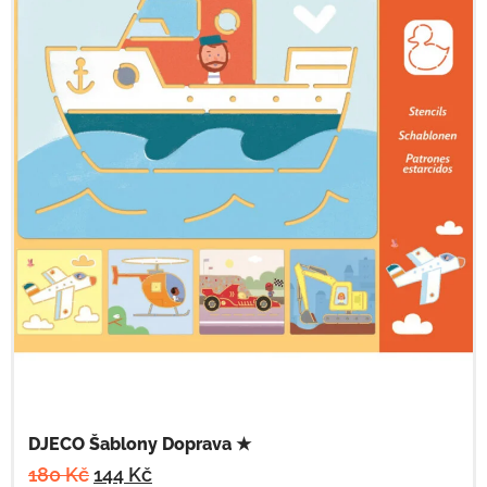
DJECO Šablony Doprava ★
180
Kč
144
Kč