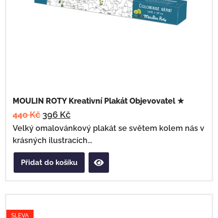
MOULIN ROTY Kreativní Plakát Objevovatel ★
440
Kč
396
Kč
Velký omalovánkový plakát se světem kolem nás v
krásných ilustracích...
Přidat do košíku
SLEVA