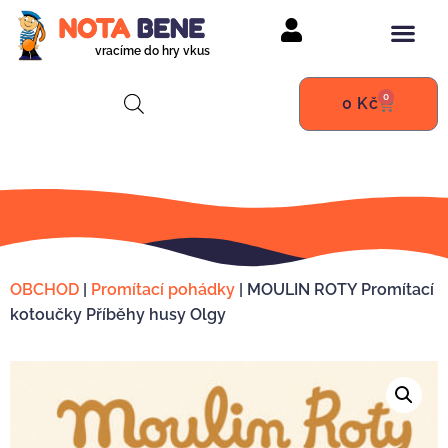
vracíme do hry vkus
0
0
Kč
OBCHOD
|
Promítací pohádky
|
MOULIN ROTY Promítací
kotoučky Příběhy husy Olgy