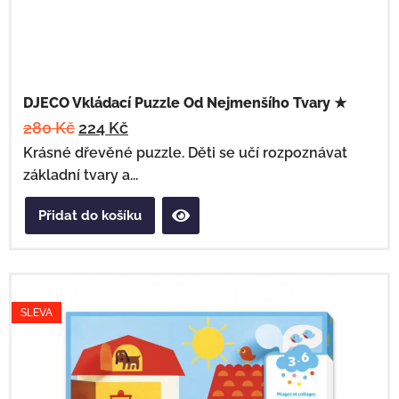
DJECO Vkládací Puzzle Od Nejmenšího Tvary ★
280
Kč
224
Kč
Krásné dřevěné puzzle. Děti se učí rozpoznávat
základní tvary a...
Přidat do košíku
SLEVA