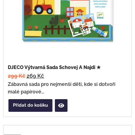
DJECO Výtvarná Sada Schovej A Najdi ★
299
Kč
269
Kč
Zábavná sada pro nejmenší děti, kde si dotvoří
malé papírové...
Přidat do košíku