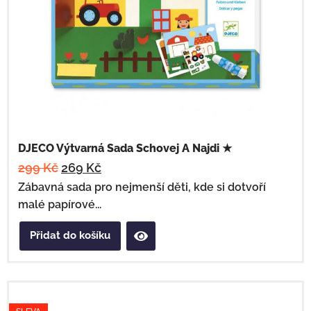
DJECO Výtvarná Sada Schovej A Najdi ★
299
Kč
269
Kč
Zábavná sada pro nejmenší děti, kde si dotvoří
malé papírové...
Přidat do košíku