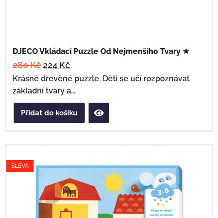
DJECO Vkládací Puzzle Od Nejmenšího Tvary ★
280
Kč
224
Kč
Krásné dřevěné puzzle. Děti se učí rozpoznávat
základní tvary a...
Přidat do košíku
SLEVA