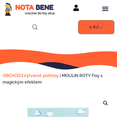
vracíme do hry vkus
0
0
Kč
OBCHOD
|
Výtvarné potřeby
|
MOULIN ROTY Fixy s
magickým efektem