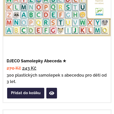
DJECO Samolepky Abeceda ★
270
Kč
243
Kč
300 plastických samolepek s abecedou pro děti od
3 let.
Přidat do košíku