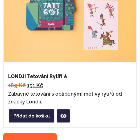
LONDJI Tetování Rytíři ★
189
Kč
151
Kč
Zábavné tetování s oblíbenými motivy rytířů od
značky Londji.
Přidat do košíku