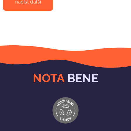
načíst další
NOTA
BENE