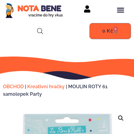
vracíme do hry vkus
0
0
Kč
OBCHOD
|
Kreativní hračky
|
MOULIN ROTY 61
samolepek Party