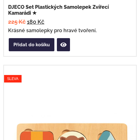
DJECO Set Plastických Samolepek Zvířecí
Kamarádi ★
225
Kč
180
Kč
Krásné samolepky pro hravé tvoření.
Přidat do košíku
SLEVA