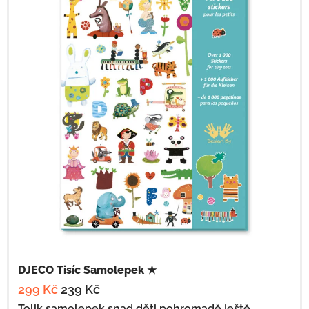
DJECO Tisíc Samolepek ★
299
Kč
239
Kč
Tolik samolepek snad děti pohromadě ještě