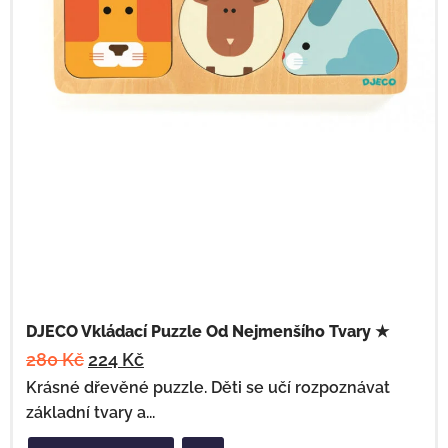
DJECO Vkládací Puzzle Od Nejmenšího Tvary ★
280
Kč
224
Kč
Krásné dřevěné puzzle. Děti se učí rozpoznávat
základní tvary a...