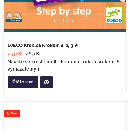
DJECO Krok Za Krokem 1, 2, 3 ★
299
Kč
269
Kč
Naučte se kreslit podle Eduluda krok za krokem. S
vymazatelným...
Čtěte více
SLEVA