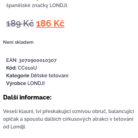
španělské značky LONDJI.
189
Kč
186
Kč
Není skladem
EAN:
3070900010307
Kód:
CC010U
Kategorie
Dětské tetování
Výrobce
LONDJI
Další informace:
Veselí klauni, lvi přeskakující oznivou obruč, balancující
opičák a spoustu dalších cirkusových atrakcí v tetování
od Londji.