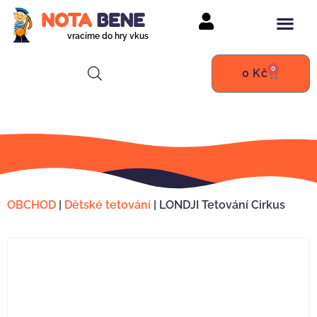
vracíme do hry vkus
0
0
Kč
OBCHOD
|
Dětské tetování
|
LONDJI Tetování Cirkus