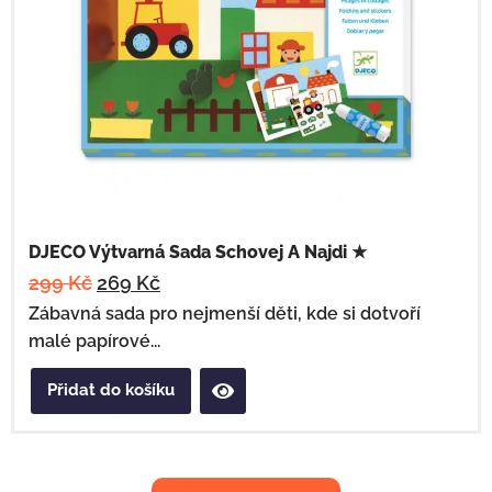
DJECO Výtvarná Sada Schovej A Najdi ★
299
Kč
269
Kč
Zábavná sada pro nejmenší děti, kde si dotvoří
malé papírové...
Přidat do košíku