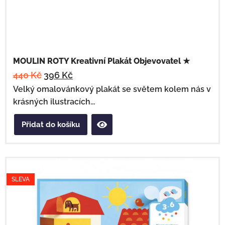
MOULIN ROTY Kreativní Plakát Objevovatel ★
440
Kč
396
Kč
Velký omalovánkový plakát se světem kolem nás v
krásných ilustracích...
Přidat do košíku
SLEVA