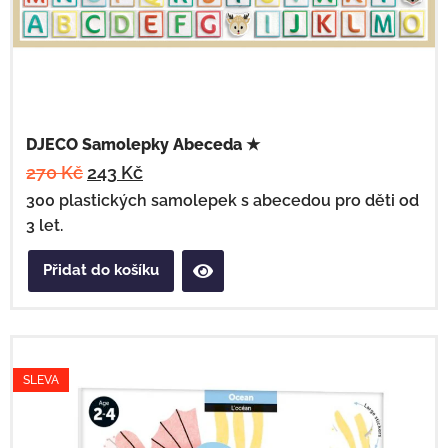
DJECO Samolepky Abeceda ★
270
Kč
243
Kč
300 plastických samolepek s abecedou pro děti od
3 let.
Přidat do košíku
SLEVA