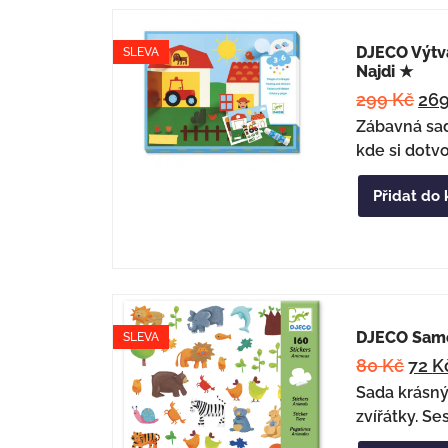
DJECO Výtv
SLEVA
Najdi ★
299
Kč
26
Zábavná sad
kde si dotvo
Přidat do 
DJECO Sam
SLEVA
80
Kč
72
K
Sada krásn
zvířátky. Ses