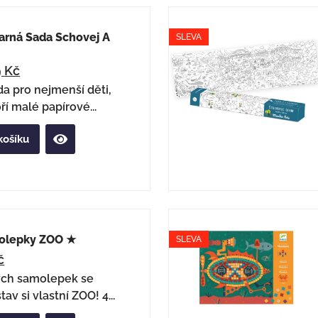
arná Sada Schovej A
SLEVA
9
Kč
a pro nejmenší děti,
ří malé papírové...
košíku
olepky ZOO ★
SLEVA
č
ých samolepek se
tav si vlastní ZOO! 4...