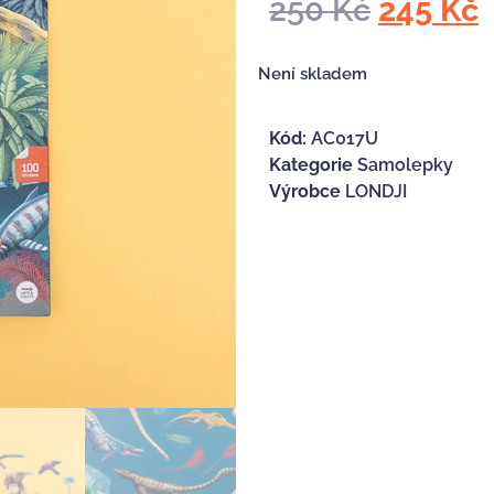
250
Kč
245
Kč
Není skladem
Kód:
AC017U
Kategorie
Samolepky
Výrobce
LONDJI