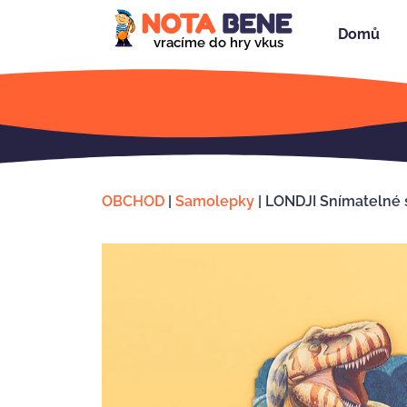
Domů
vracíme do hry vkus
OBCHOD
|
Samolepky
|
LONDJI Snímatelné 