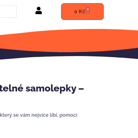
0
0
Kč
telné samolepky –
 který se vám nejvíce líbí, pomocí