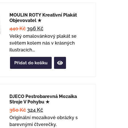
MOULIN ROTY Kreativní Plakát
Objevovatel ★
440
Kč
396
Kč
Velký omalovánkový plakát se
světem kolem nás v krásných
ilustracích...
Přidat do košíku
DJECO Pestrobarevná Mozaika
Stroje V Pohybu ★
360
Kč
324
Kč
Originální mozaikové obrázky s
barevnými čtverečky.