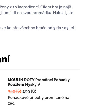
žený z 10 ingrediencí. Cílem hry je najít
ji umístit na svou hromádku. Nalezli jste
 zve ke hře všechny hráče od 3 do 103 let!
ání
MOULIN ROTY Promítací Pohádky
Kouzlení Myšky ★
340
Kč
299
Kč
Pohádkové příběhy promítané na
zeď.