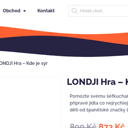
Obchod
Kontakt
ONDJI Hra – Kde je sýr
LONDJI Hra – K
Pomozte svému šéfkuchaři n
přípravě jídla co nejrychl
děti od španělské značky 
890
Kč
873
Kč