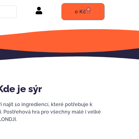
0
0
Kč
de je sýr
ajít 10 ingrediencí, které potřebuje k
eji. Postřehová hra pro všechny malé i velké
LONDJI.