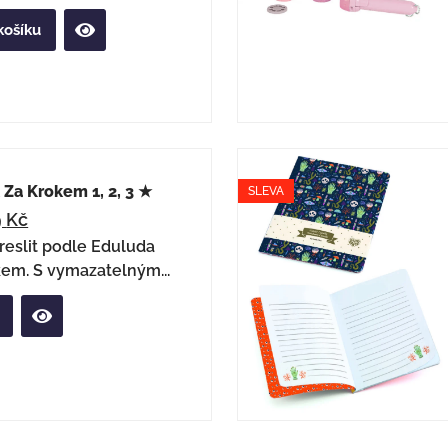
košíku
Za Krokem 1, 2, 3 ★
SLEVA
9
Kč
reslit podle Eduluda
kem. S vymazatelným...