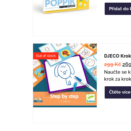
Přidat do 
DJECO Krok 
Out of stock
299
Kč
26
Naučte se k
krok za kro
Čtěte více