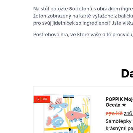
Na stůl položte 80 žetonů s obrázkem ingredie
žeton zobrazený na kartě vytažené z balíčku.
pro svůj jídelníček 10 ingrediencí? Jste vít
Postřehová hra, ve které vaše dítě procviču
Da
POPPIK Moj
SLEVA
Oceán ★
270
Kč
21
Samolepky p
krásnými pa