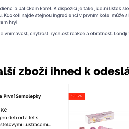
ncí a balíčkem karet. K dispozici je také jídelní lístek slo
 Kdokoli najde stejnou ingredienci v prvním kole, může si 
ězem hry!
je vnímavost, chytrost, rychlost reakce a obratnost. Londji
lší zboží ihned k odesl
e První Samolepky
SLEVA
6
Kč
ro děti od 2 let s
stelovými ilustracemi...