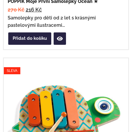
POPPIK Moje První Samolepky Oceán ★
270
Kč
216
Kč
Samolepky pro děti od 2 let s krásnými
pastelovými ilustracemi...
Přidat do košíku
SLEVA