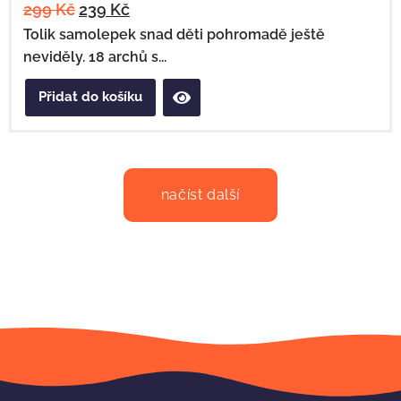
299
Kč
239
Kč
Tolik samolepek snad děti pohromadě ještě
neviděly. 18 archů s...
Přidat do košíku
načíst další