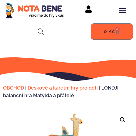
vracíme do hry vkus
0
0
Kč
OBCHOD
|
Deskové a karetní hry pro děti
|
LONDJI
balanční hra Matylda a přátelé