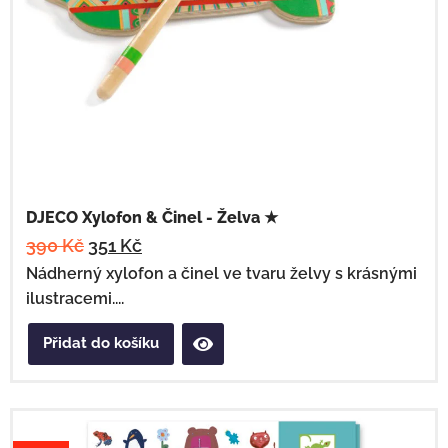
DJECO Xylofon & Činel - Želva ★
390
Kč
351
Kč
Nádherný xylofon a činel ve tvaru želvy s krásnými
ilustracemi....
Přidat do košíku