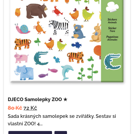
DJECO Samolepky ZOO ★
80
Kč
72
Kč
Sada krásných samolepek se zvířátky. Sestav si
vlastní ZOO! 4...