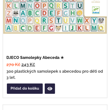
DJECO Samolepky Abeceda ★
270
Kč
243
Kč
300 plastických samolepek s abecedou pro děti od
3 let.
Přidat do košíku