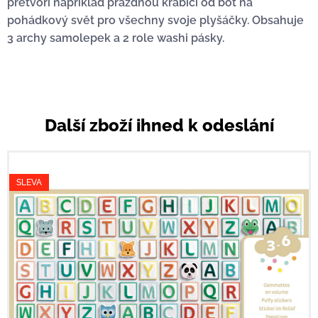
přetvoří například prázdnou krabici od bot na
pohádkový svět pro všechny svoje plyšáčky. Obsahuje
3 archy samolepek a 2 role washi pásky.
Další zboží ihned k odeslání
SLEVA