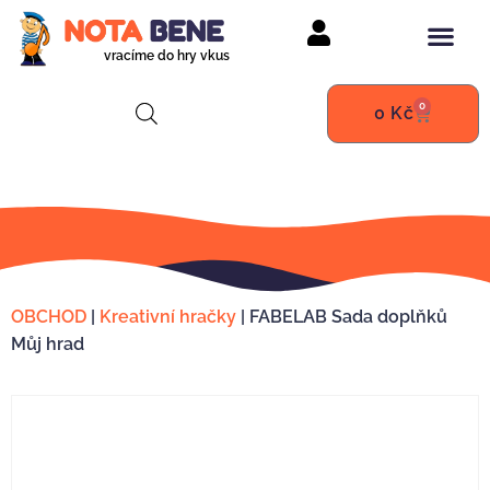
vracíme do hry vkus
0
0
Kč
OBCHOD
|
Kreativní hračky
|
FABELAB Sada doplňků
Můj hrad