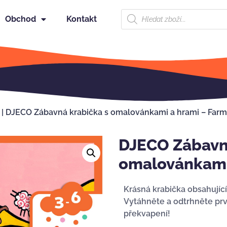
Obchod
Kontakt
|
DJECO Zábavná krabička s omalovánkami a hrami – Far
DJECO Zábavná
omalovánkami
Krásná krabička obsahujíc
Vytáhněte a odtrhněte prvn
překvapení!