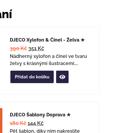
ání
DJECO Xylofon & Činel - Želva ★
390
Kč
351
Kč
Nádherný xylofon a činel ve tvaru
želvy s krásnými ilustracemi....
Přidat do košíku
DJECO Šablony Doprava ★
180
Kč
144
Kč
Pět šablon, díky nim nakreslíte