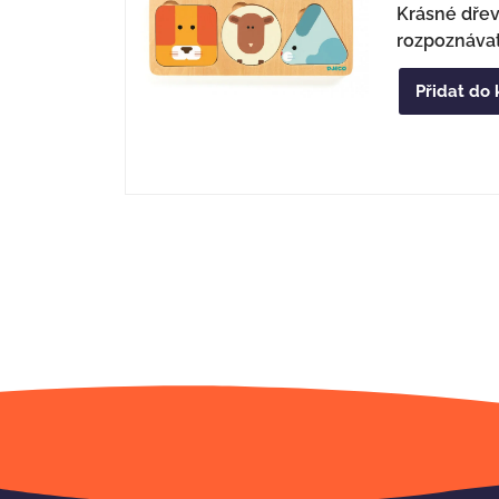
Krásné dřev
rozpoznávat 
Přidat do 