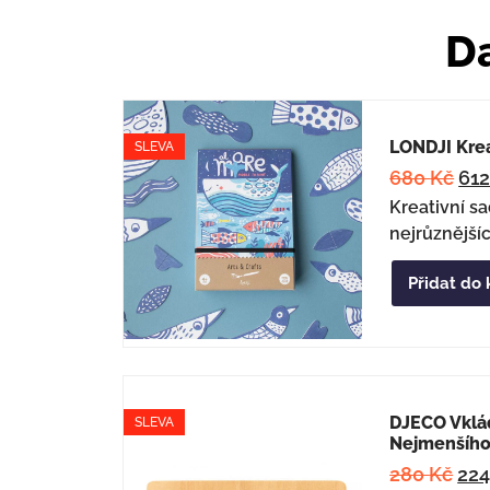
Da
LONDJI Krea
SLEVA
680
Kč
61
Kreativní s
nejrůznější
Přidat do 
DJECO Vklá
SLEVA
Nejmenšího
280
Kč
22