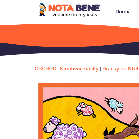
Domů
vracíme do hry vkus
OBCHOD
|
Kreativní hračky
|
Hračky do 6 let