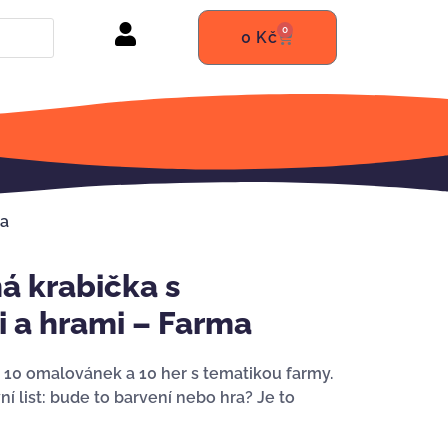
0
0
Kč
ma
 krabička s
 a hrami – Farma
í 10 omalovánek a 10 her s tematikou farmy.
í list: bude to barvení nebo hra? Je to