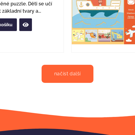
ěné puzzle. Děti se učí
základní tvary a...
košíku
načíst další