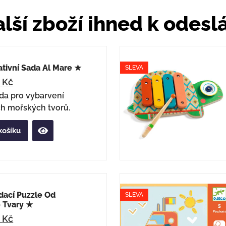
lší zboží ihned k odesl
tivní Sada Al Mare ★
SLEVA
2
Kč
ada pro vybarvení
ch mořských tvorů.
košíku
dací Puzzle Od
SLEVA
 Tvary ★
4
Kč