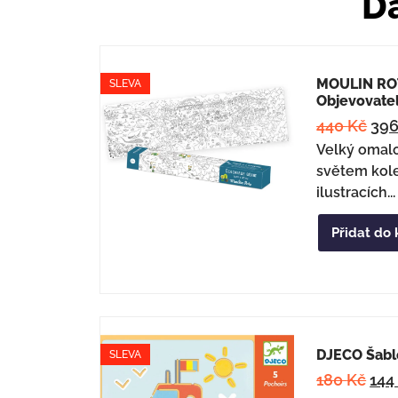
Da
MOULIN ROT
SLEVA
Objevovate
440
Kč
39
Velký omal
světem kol
ilustracích...
Přidat do 
DJECO Šabl
SLEVA
180
Kč
14