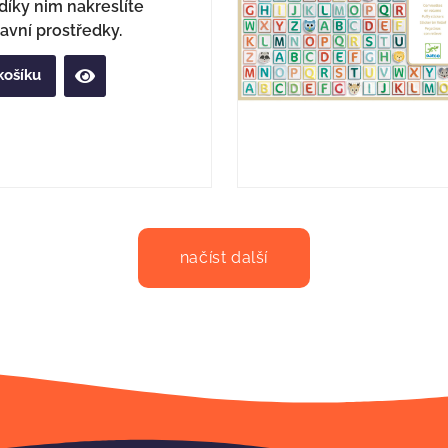
díky nim nakreslíte
avní prostředky.
košíku
načíst další