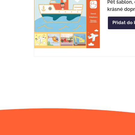
Pět šablon, 
krásné dopr
Přidat do 