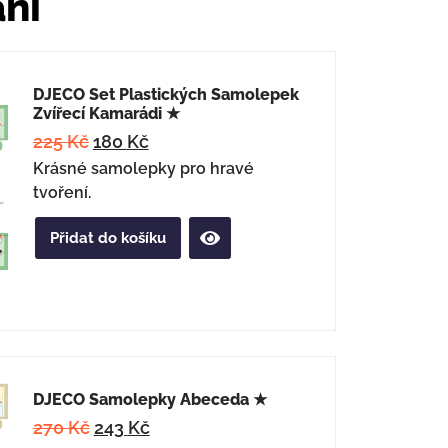
ání
DJECO Set Plastických Samolepek
Zvířecí Kamarádi ★
225
Kč
180
Kč
Krásné samolepky pro hravé
tvoření.
Přidat do košíku
DJECO Samolepky Abeceda ★
270
Kč
243
Kč