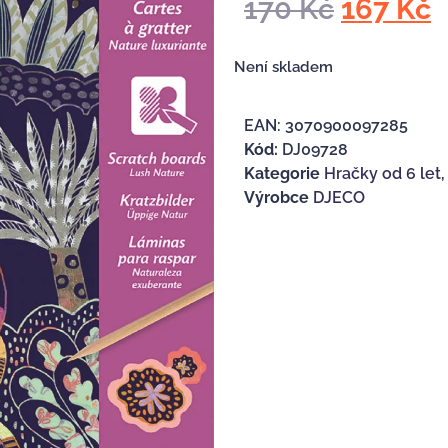
170
Kč
167
Kč
Není skladem
EAN:
3070900097285
Kód:
DJ09728
Kategorie
Hračky od 6 let
Výrobce
DJECO