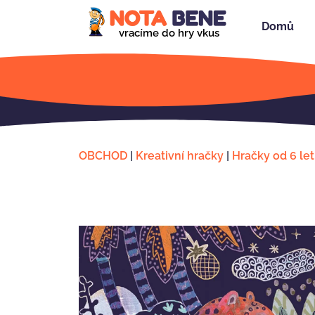
Domů
vracíme do hry vkus
OBCHOD
|
Kreativní hračky
|
Hračky od 6 let