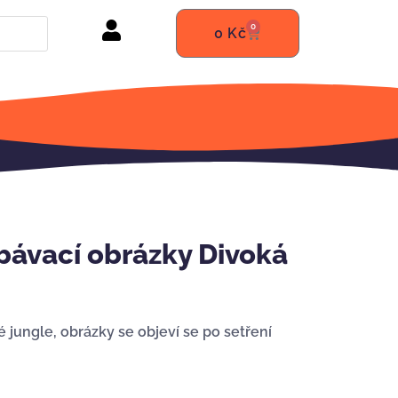
0
0
Kč
ávací obrázky Divoká
 jungle, obrázky se objeví se po setření