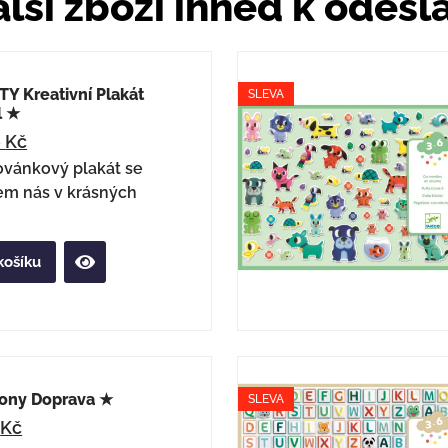
lší zboží ihned k odesl
Y Kreativní Plakát
SLEVA
l ★
6
Kč
ovánkový plakát se
em nás v krásných
košíku
ony Doprava ★
SLEVA
4
Kč