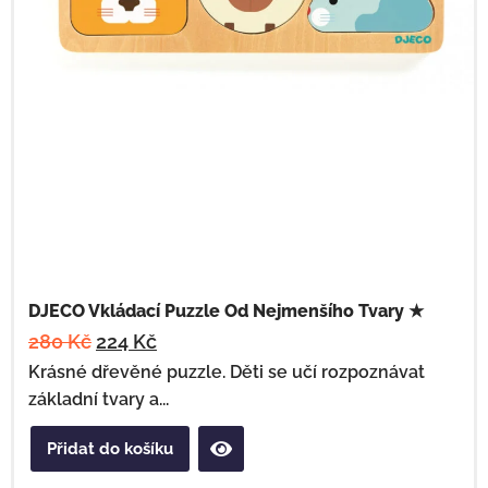
DJECO Vkládací Puzzle Od Nejmenšího Tvary ★
280
Kč
224
Kč
Krásné dřevěné puzzle. Děti se učí rozpoznávat
základní tvary a...
Přidat do košíku