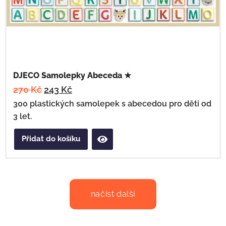
DJECO Samolepky Abeceda ★
270
Kč
243
Kč
300 plastických samolepek s abecedou pro děti od
3 let.
Přidat do košíku
načíst další