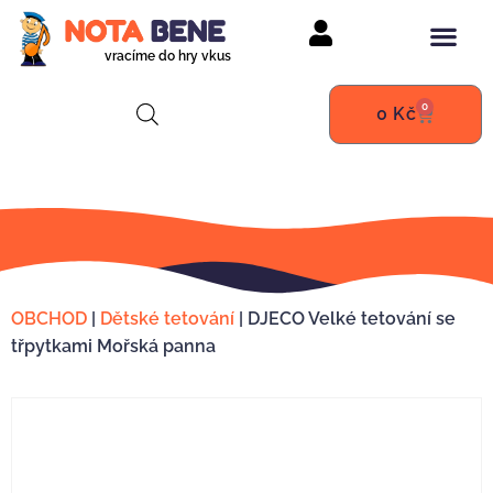
vracíme do hry vkus
0
0
Kč
OBCHOD
|
Dětské tetování
|
DJECO Velké tetování se
třpytkami Mořská panna