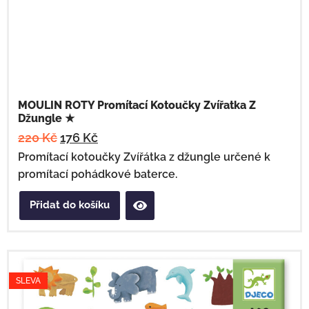
MOULIN ROTY Promítací Kotoučky Zvířatka Z
Džungle ★
220
Kč
176
Kč
Promítací kotoučky Zvířátka z džungle určené k
promítací pohádkové baterce.
Přidat do košíku
SLEVA