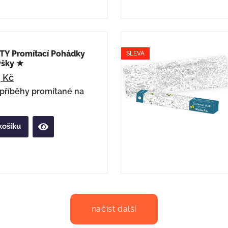
Y Promítací Pohádky
SLEVA
yšky ★
9
Kč
příběhy promítané na
košíku
načíst další