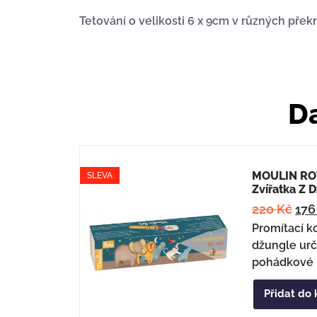
Tetování o velikosti 6 x 9cm v různých přek
Da
MOULIN ROT
SLEVA
Zvířatka Z 
220
Kč
17
Promítací k
džungle urč
pohádkové 
Přidat do 