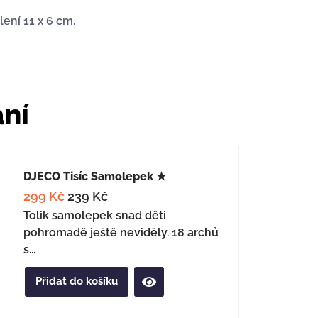
ení 11 x 6 cm.
ání
DJECO Tisíc Samolepek ★
299
Kč
239
Kč
Tolik samolepek snad děti
pohromadě ještě neviděly. 18 archů
s...
Přidat do košíku