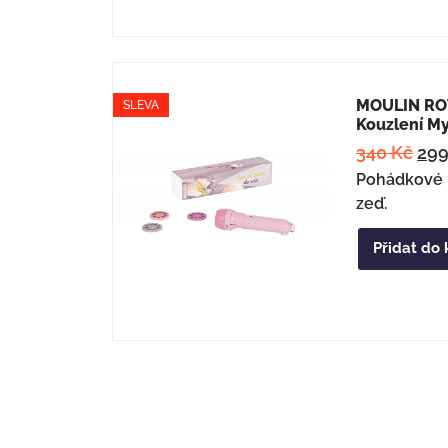
MOULIN ROT
SLEVA
Kouzlení M
340
Kč
29
Pohádkové 
zeď.
Přidat do 