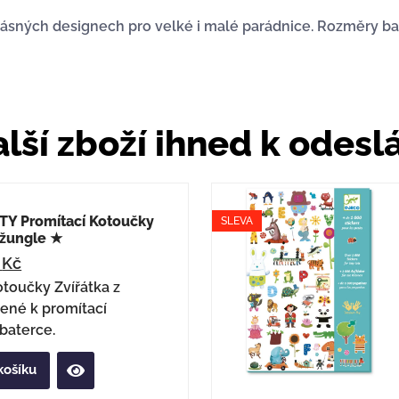
rásných designech pro velké i malé parádnice. Rozměry bal
lší zboží ihned k odesl
Y Promítací Kotoučky
SLEVA
Džungle ★
6
Kč
otoučky Zvířátka z
ené k promítací
baterce.
košíku