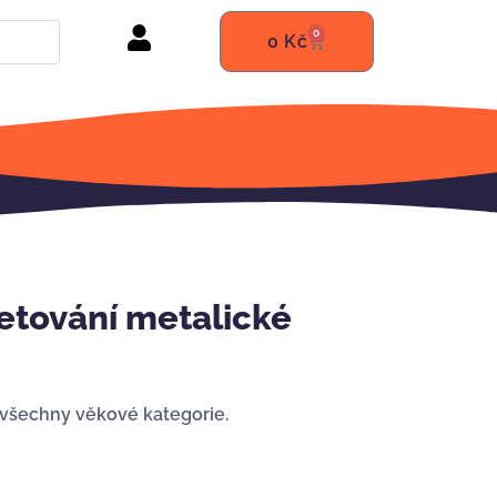
0
0
Kč
etování metalické
 všechny věkové kategorie.