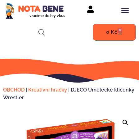
vracíme do hry vkus
0
0
Kč
OBCHOD
|
Kreativní hračky
|
DJECO Umělecké klíčenky
Wrestler