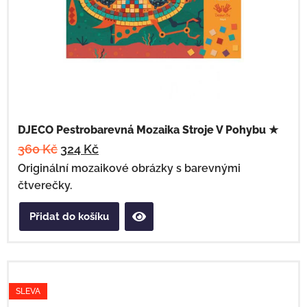
DJECO Pestrobarevná Mozaika Stroje V Pohybu ★
360
Kč
324
Kč
Originální mozaikové obrázky s barevnými
čtverečky.
Přidat do košíku
SLEVA