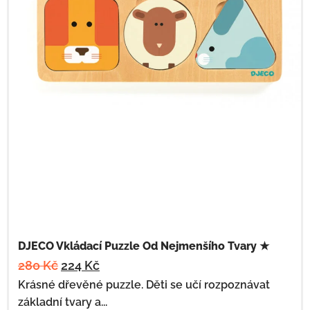
DJECO Vkládací Puzzle Od Nejmenšího Tvary ★
280
Kč
224
Kč
Krásné dřevěné puzzle. Děti se učí rozpoznávat
základní tvary a...