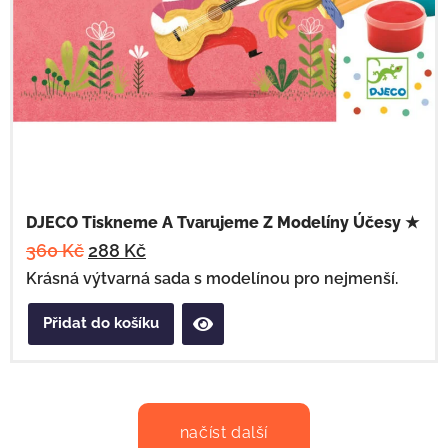
DJECO Tiskneme A Tvarujeme Z Modelíny Účesy ★
360
Kč
288
Kč
Krásná výtvarná sada s modelínou pro nejmenší.
Přidat do košíku
načíst další