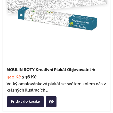
MOULIN ROTY Kreativní Plakát Objevovatel ★
440
Kč
396
Kč
Velký omalovánkový plakát se světem kolem nás v
krásných ilustracích...
Přidat do košíku