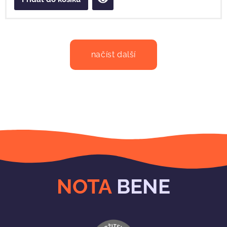
načíst další
NOTA
BENE