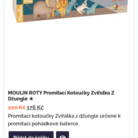
MOULIN ROTY Promítací Kotoučky Zvířatka Z
Džungle ★
220
Kč
176
Kč
Promítací kotoučky Zvířátka z džungle určené k
promítací pohádkové baterce.
Přidat do košíku