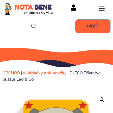
vracíme do hry vkus
0
0
Kč
OBCHOD
|
Vkládačky a skládačky
|
DJECO Třívrstvé
puzzle Leo & Co