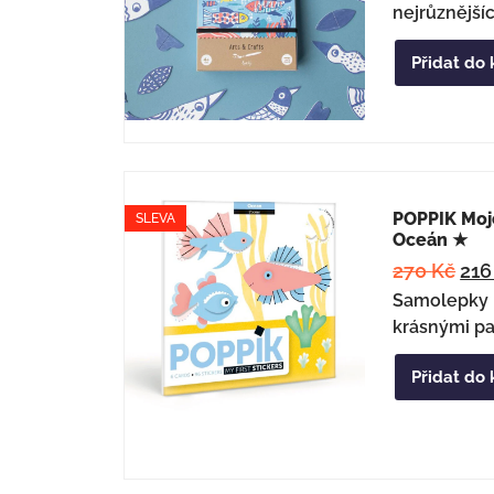
nejrůznější
Přidat do 
POPPIK Moj
SLEVA
Oceán ★
270
Kč
21
Samolepky p
krásnými pa
Přidat do 