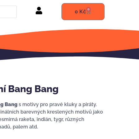
0
0
Kč
ní Bang Bang
ng Bang
s motivy pro pravé kluky a piráty.
iginálních barevných kreslených motivů jako
smírná raketa, indián, tygr, různých
hadů, palem atd.