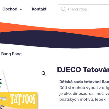
Obchod
Kontakt
í Bang Bang
DJECO Tetová
Dětská sada tetování Ba
Děti si mohou vybrat z or
je oko, dinosaurus, meč, ve
pirátských motivů, lebek, 