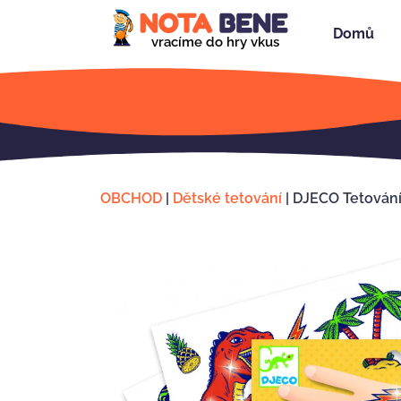
Domů
vracíme do hry vkus
OBCHOD
|
Dětské tetování
|
DJECO Tetován