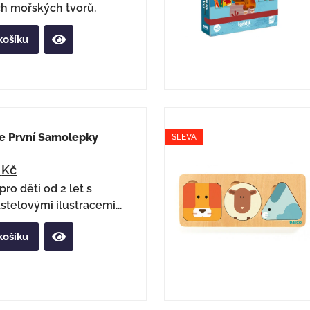
ch mořských tvorů.
košíku
e První Samolepky
SLEVA
6
Kč
ro děti od 2 let s
stelovými ilustracemi...
košíku