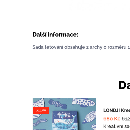
Další informace:
Sada tetování obsahuje 2 archy o rozměru 1
Da
LONDJI Krea
SLEVA
680
Kč
61
Kreativní s