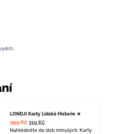
ydrží.
ání
LONDJI Karty Lidská Historie ★
399
Kč
319
Kč
Nahlédněte do dob minulých. Karty