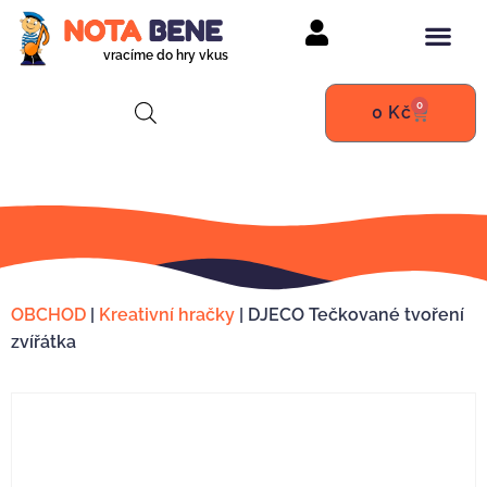
vracíme do hry vkus
0
0
Kč
OBCHOD
|
Kreativní hračky
|
DJECO Tečkované tvoření
zvířátka