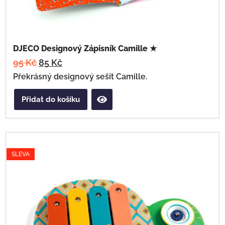
DJECO Designový Zápisník Camille ★
95
Kč
85
Kč
Překrásný designový sešit Camille.
Přidat do košíku
SLEVA