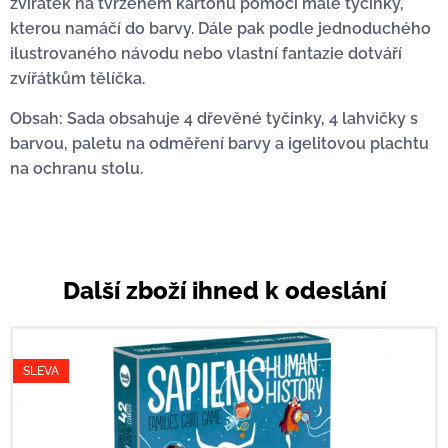
zvířátek na tvrzeném kartonu pomocí malé tyčinky,
kterou namáčí do barvy. Dále pak podle jednoduchého
ilustrovaného návodu nebo vlastní fantazie dotváří
zvířátkům tělíčka.
Obsah: Sada obsahuje 4 dřevěné tyčinky, 4 lahvičky s
barvou, paletu na odměření barvy a igelitovou plachtu
na ochranu stolu.
Další zboží ihned k odeslání
SLEVA