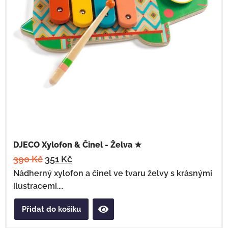
DJECO Xylofon & Činel - Želva ★
390
Kč
351
Kč
Nádherný xylofon a činel ve tvaru želvy s krásnými
ilustracemi....
Přidat do košíku