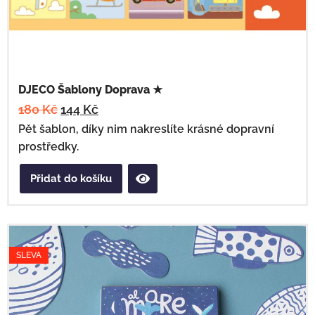
DJECO Šablony Doprava ★
180
Kč
144
Kč
Pět šablon, díky nim nakreslíte krásné dopravní
prostředky.
Přidat do košíku
SLEVA