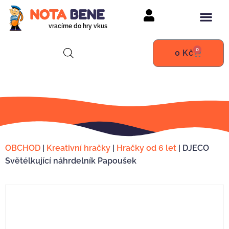
vracíme do hry vkus
0
0
Kč
OBCHOD
|
Kreativní hračky
|
Hračky od 6 let
|
DJECO
Světélkující náhrdelník Papoušek