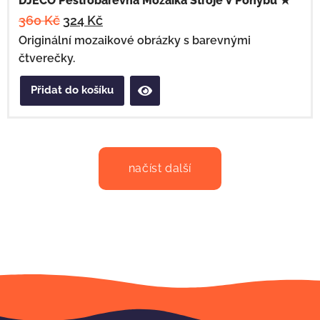
DJECO Pestrobarevná Mozaika Stroje V Pohybu ★
360
Kč
324
Kč
Originální mozaikové obrázky s barevnými
čtverečky.
Přidat do košíku
načíst další