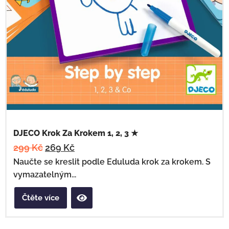
DJECO Krok Za Krokem 1, 2, 3 ★
299
Kč
269
Kč
Naučte se kreslit podle Eduluda krok za krokem. S
vymazatelným...
Čtěte více