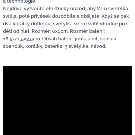
a technologie.
Nejdříve vytvoříte elektrický obvod, aby Vám světélka
svítila, poté přívěsek dozdobíte a obšijete. Když se pak
dva korálky dotknou, světýlka se rozsvítí! Vhodné pro
děti od 9let. Rozměr: 6x6cm. Rozměr balení:
16,5×21,5×3,5cm. Obsah balení: jehla a nit, spínací
špendlík, korálky, baterka, 3 světýlka, návod.