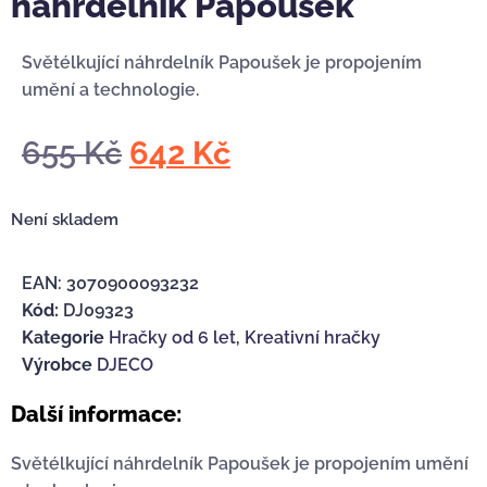
náhrdelník Papoušek
Světélkující náhrdelník Papoušek je propojením
umění a technologie.
655
Kč
642
Kč
Není skladem
EAN:
3070900093232
Kód:
DJ09323
Kategorie
Hračky od 6 let
,
Kreativní hračky
Výrobce
DJECO
Další informace:
Světélkující náhrdelník Papoušek je propojením umění