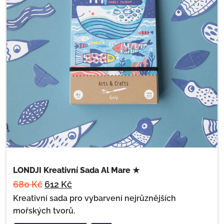
LONDJI Kreativní Sada Al Mare ★
680
Kč
612
Kč
Kreativní sada pro vybarvení nejrůznějších
mořských tvorů.