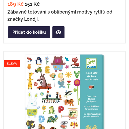
189
Kč
151
Kč
Zábavné tetování s oblíbenými motivy rytířů od
značky Londji.
Přidat do košíku
SLEVA