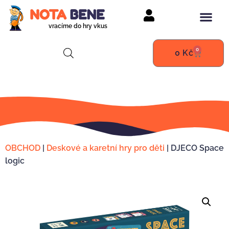
vracíme do hry vkus
0
0
Kč
OBCHOD
|
Deskové a karetní hry pro děti
|
DJECO Space
logic