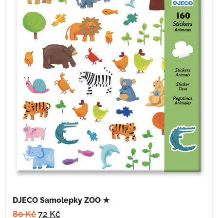
DJECO Samolepky ZOO ★
80
Kč
72
Kč