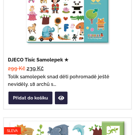
DJECO Tisíc Samolepek ★
299
Kč
239
Kč
Tolik samolepek snad děti pohromadě ještě
neviděly. 18 archů s...
Přidat do košíku
SLEVA