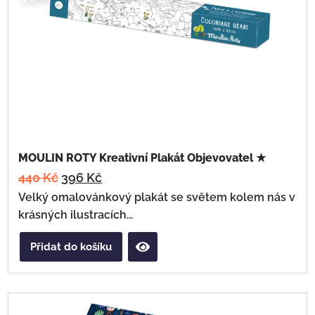
MOULIN ROTY Kreativní Plakát Objevovatel ★
440
Kč
396
Kč
Velký omalovánkový plakát se světem kolem nás v
krásných ilustracích...
Přidat do košíku