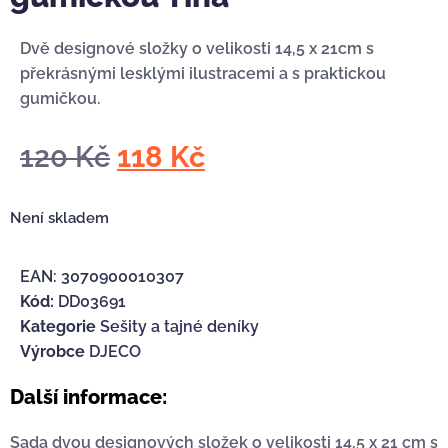
Dvě designové složky o velikosti 14,5 x 21cm s
překrásnými lesklými ilustracemi a s praktickou
gumičkou.
120
Kč
118
Kč
Není skladem
EAN:
3070900010307
Kód:
DD03691
Kategorie
Sešity a tajné deníky
Výrobce
DJECO
Další informace:
Sada dvou designových složek o velikosti 14,5 x 21 cm s