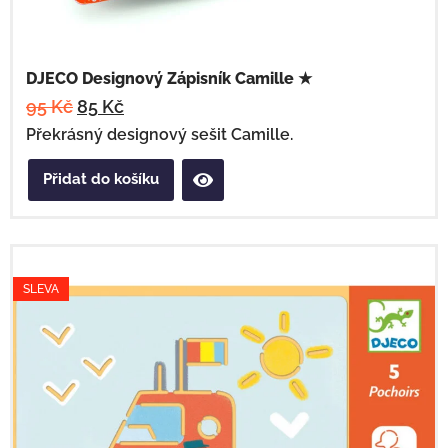
DJECO Designový Zápisník Camille ★
95
Kč
85
Kč
Překrásný designový sešit Camille.
Přidat do košíku
SLEVA