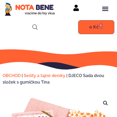
vracíme do hry vkus
0
0
Kč
OBCHOD
|
Sešity a tajné deníky
|
DJECO Sada dvou
složek s gumičkou Tina