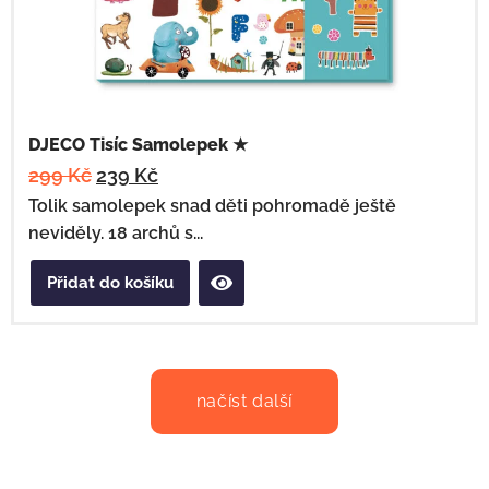
DJECO Tisíc Samolepek ★
299
Kč
239
Kč
Tolik samolepek snad děti pohromadě ještě
neviděly. 18 archů s...
Přidat do košíku
načíst další