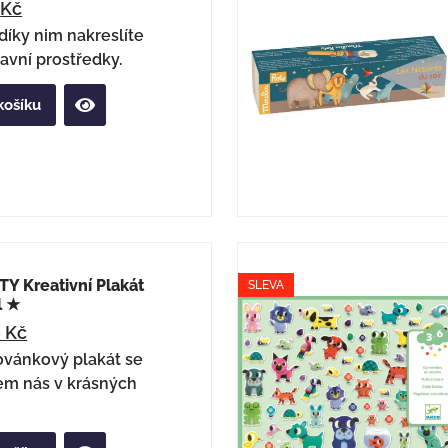
4
Kč
díky nim nakreslíte
avní prostředky.
košíku
Y Kreativní Plakát
SLEVA
l ★
6
Kč
ovánkový plakát se
em nás v krásných