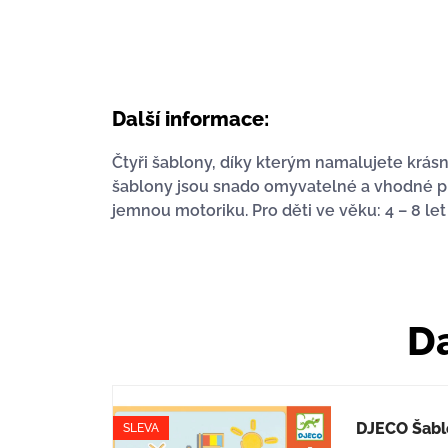
Další informace:
Čtyři šablony, díky kterým namalujete krás
šablony jsou snado omyvatelné a vhodné pro p
jemnou motoriku. Pro děti ve věku: 4 – 8 let
Da
DJECO Šabl
SLEVA