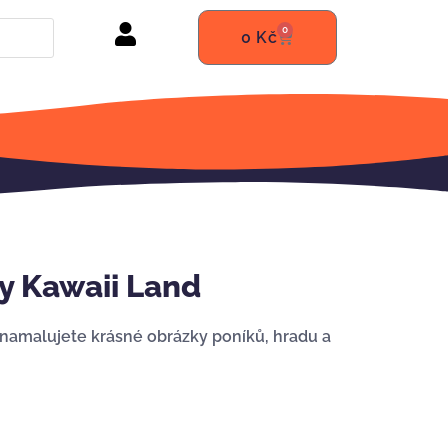
0
0
Kč
y Kawaii Land
m namalujete krásné obrázky poníků, hradu a