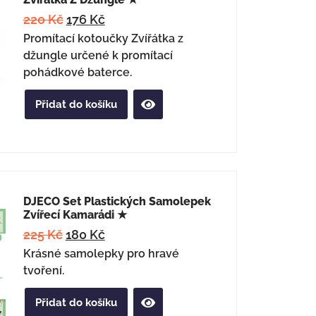
220
Kč
176
Kč
Promítací kotoučky Zvířátka z
džungle určené k promítací
pohádkové baterce.
Přidat do košíku
DJECO Set Plastických Samolepek
Zvířecí Kamarádi ★
225
Kč
180
Kč
Krásné samolepky pro hravé
tvoření.
Přidat do košíku