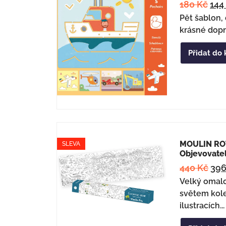
180
Kč
14
Pět šablon, 
krásné dopr
Přidat do 
MOULIN ROT
SLEVA
Objevovate
440
Kč
39
Velký omal
světem kol
ilustracích...