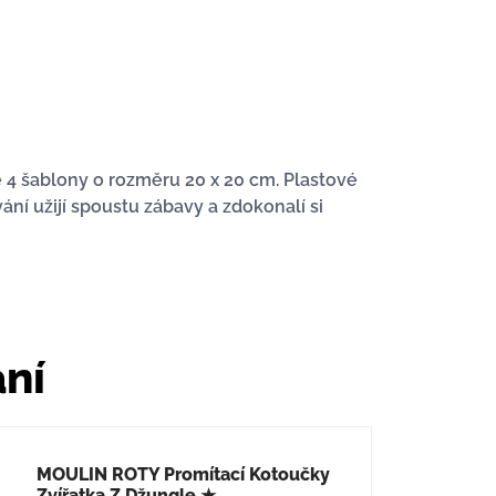
 4 šablony o rozměru 20 x 20 cm. Plastové
ání užijí spoustu zábavy a zdokonalí si
ání
MOULIN ROTY Promítací Kotoučky
Zvířatka Z Džungle ★