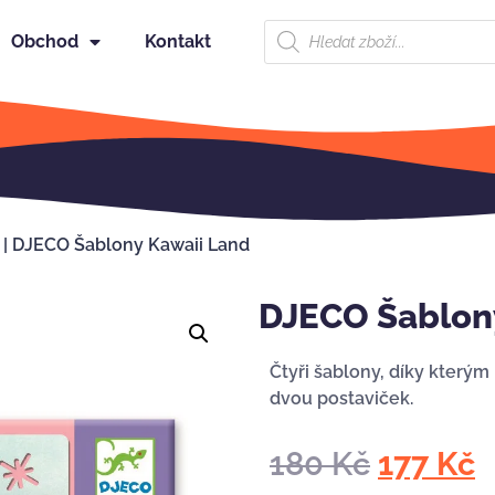
Obchod
Kontakt
|
DJECO Šablony Kawaii Land
DJECO Šablon
Čtyři šablony, díky který
dvou postaviček.
180
Kč
177
Kč