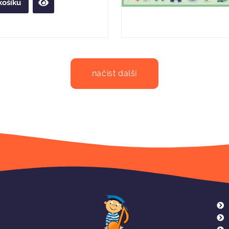
košíku
načíst další