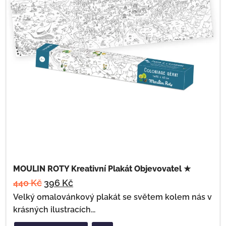
MOULIN ROTY Kreativní Plakát Objevovatel ★
440
Kč
396
Kč
Velký omalovánkový plakát se světem kolem nás v
krásných ilustracích...