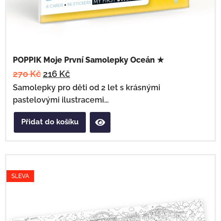
POPPIK Moje První Samolepky Oceán ★
270
Kč
216
Kč
Samolepky pro děti od 2 let s krásnými
pastelovými ilustracemi...
Přidat do košíku
SLEVA