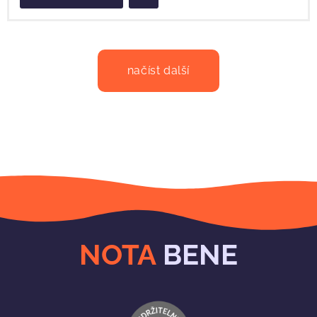
načíst další
NOTA
BENE