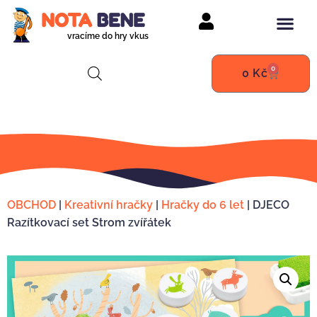
vracíme do hry vkus
0
0
Kč
OBCHOD
|
Kreativní hračky
|
Hračky do 6 let
|
DJECO
Razítkovací set Strom zvířátek