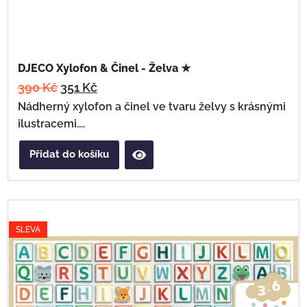
DJECO Xylofon & Činel - Želva ★
390
Kč
351
Kč
Nádherný xylofon a činel ve tvaru želvy s krásnými
ilustracemi....
Přidat do košíku
SLEVA