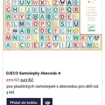
DJECO Samolepky Abeceda ★
270
Kč
243
Kč
300 plastických samolepek s abecedou pro děti od
3 let.
Přidat do košíku