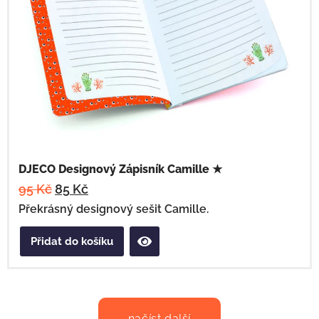
DJECO Designový Zápisník Camille ★
95
Kč
85
Kč
Překrásný designový sešit Camille.
Přidat do košíku
načíst další