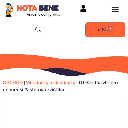
vracíme do hry vkus
0
0
Kč
OBCHOD
|
Vkládačky a skládačky
|
DJECO Puzzle pro
nejmenší Pastelová zvířátka