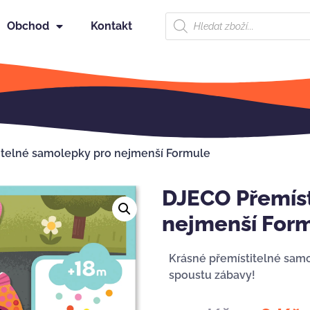
Obchod
Kontakt
itelné samolepky pro nejmenší Formule
DJECO Přemíst
nejmenší For
Krásné přemístitelné samol
spoustu zábavy!