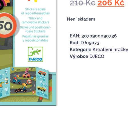
210
Kč
206
Kč
Není skladem
EAN:
3070900090736
Kód:
DJ09073
Kategorie
Kreativní hračk
Výrobce
DJECO