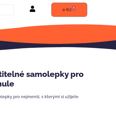
0
0
Kč
itelné samolepky pro
mule
epky pro nejmenší, s kterými si užijete