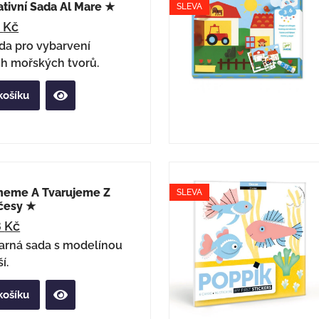
tivní Sada Al Mare ★
SLEVA
2
Kč
ada pro vybarvení
ch mořských tvorů.
košíku
neme A Tvarujeme Z
SLEVA
česy ★
8
Kč
arná sada s modelínou
í.
košíku