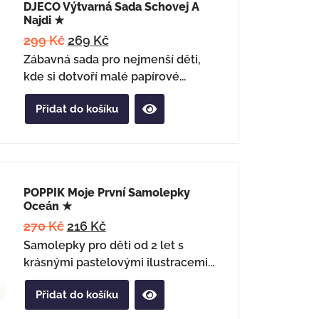
DJECO Výtvarná Sada Schovej A
Najdi ★
299
Kč
269
Kč
Zábavná sada pro nejmenší děti,
kde si dotvoří malé papírové...
Přidat do košíku
POPPIK Moje První Samolepky
Oceán ★
270
Kč
216
Kč
Samolepky pro děti od 2 let s
krásnými pastelovými ilustracemi...
Přidat do košíku