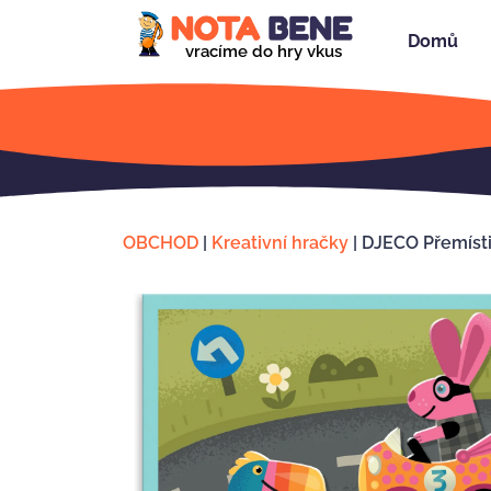
Domů
vracíme do hry vkus
OBCHOD
|
Kreativní hračky
|
DJECO Přemíst