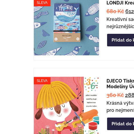
LONDJI Krea
SLEVA
680
Kč
61
Kreativní s
nejrůznější
Přidat do 
DJECO Tisk
SLEVA
Modelíny Ú
360
Kč
28
Krásná výtv
pro nejmenš
Přidat do 