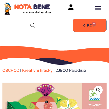
vracíme do hry vkus
0
0
Kč
OBCHOD
|
Kreativní hračky
|
DJECO Paradisio