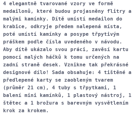
4 elegantně tvarované vzory ve formě 
medailonů, které budou projasněny flitry a 
malými kamínky. Dítě umístí medailon do 
krabice, odkryje předem nalepená místa, 
poté umístí kamínky a posype třpytivým 
práškem podle čísla uvedeného v návodu. 
Aby dítě ukázalo svou práci, zavěsí kartu 
pomocí malých háčků k tomu určených na 
zadní straně desek. Vznikne tak překrásné 
designové dílo! Sada obsahuje: 
4 tištěné a 
předlepené karty se zaobleným tvarem 
(průměr 21 cm), 4 tuby s třpytkami, 1 
balení mini kamínků, 1 plastový nástroj, 1 
štětec a 1 brožura s barevným vysvětlením 
krok za krokem.