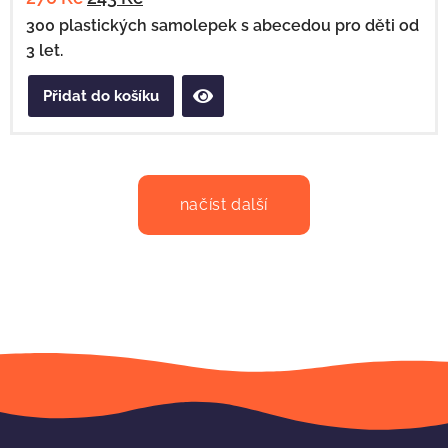
300 plastických samolepek s abecedou pro děti od
3 let.
Přidat do košíku
načíst další