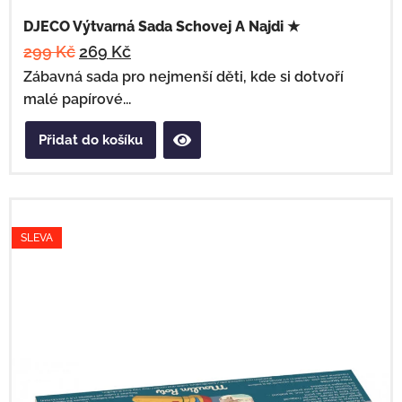
DJECO Výtvarná Sada Schovej A Najdi ★
299
Kč
269
Kč
Zábavná sada pro nejmenší děti, kde si dotvoří
malé papírové...
Přidat do košíku
SLEVA