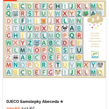
DJECO Samolepky Abeceda ★
270
Kč
243
Kč