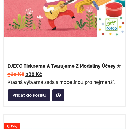
DJECO Tiskneme A Tvarujeme Z Modelíny Účesy ★
360
Kč
288
Kč
Krásná výtvarná sada s modelínou pro nejmenší.
Přidat do košíku
SLEVA