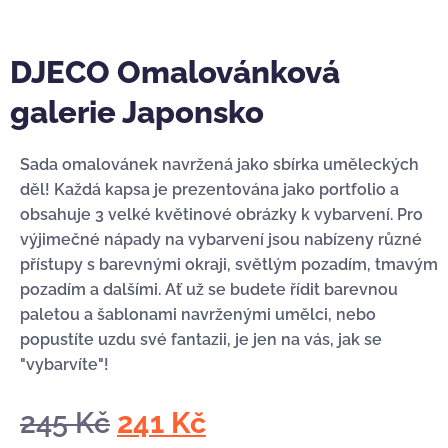
DJECO Omalovánková
galerie Japonsko
Sada omalovánek navržená jako sbírka uměleckých
děl! Každá kapsa je prezentována jako portfolio a
obsahuje 3 velké květinové obrázky k vybarvení. Pro
výjimečné nápady na vybarvení jsou nabízeny různé
přístupy s barevnými okraji, světlým pozadím, tmavým
pozadím a dalšími. Ať už se budete řídit barevnou
paletou a šablonami navrženými umělci, nebo
popustíte uzdu své fantazii, je jen na vás, jak se
"vybarvíte"!
245
Kč
241
Kč