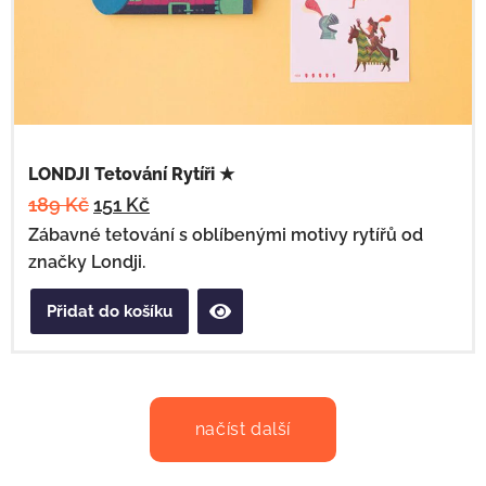
LONDJI Tetování Rytíři ★
189
Kč
151
Kč
Zábavné tetování s oblíbenými motivy rytířů od
značky Londji.
Přidat do košíku
načíst další