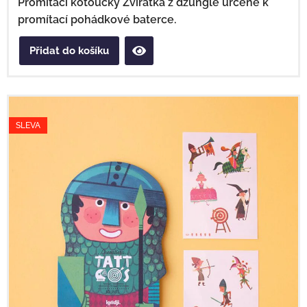
Promítací kotoučky Zvířátka z džungle určené k
promítací pohádkové baterce.
Přidat do košíku
SLEVA