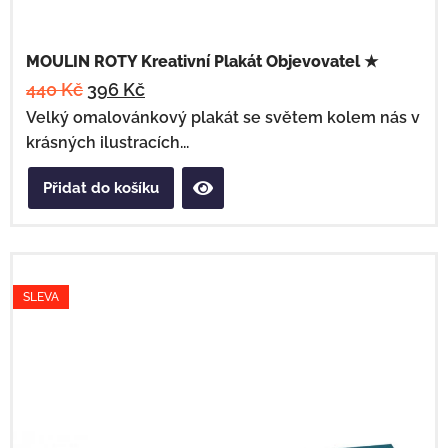
MOULIN ROTY Kreativní Plakát Objevovatel ★
440
Kč
396
Kč
Velký omalovánkový plakát se světem kolem nás v
krásných ilustracích...
Přidat do košíku
SLEVA