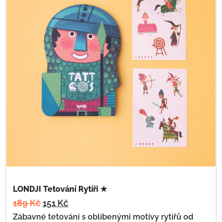
LONDJI Tetování Rytíři ★
189
Kč
151
Kč
Zábavné tetování s oblíbenými motivy rytířů od