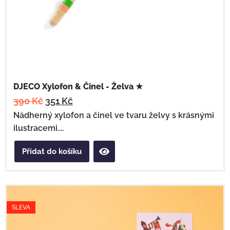
DJECO Xylofon & Činel - Želva ★
390
Kč
351
Kč
Nádherný xylofon a činel ve tvaru želvy s krásnými
ilustracemi....
Přidat do košíku
SLEVA