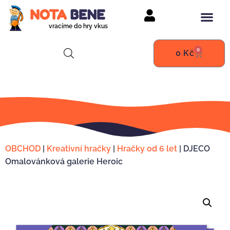
vracíme do hry vkus
0
0
Kč
OBCHOD
|
Kreativní hračky
|
Hračky od 6 let
|
DJECO
Omalovánková galerie Heroic