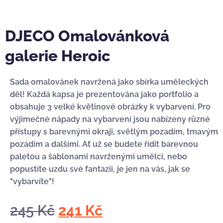
DJECO Omalovánková
galerie Heroic
Sada omalovánek navržená jako sbírka uměleckých
děl! Každá kapsa je prezentována jako portfolio a
obsahuje 3 velké květinové obrázky k vybarvení. Pro
výjimečné nápady na vybarvení jsou nabízeny různé
přístupy s barevnými okraji, světlým pozadím, tmavým
pozadím a dalšími. Ať už se budete řídit barevnou
paletou a šablonami navrženými umělci, nebo
popustíte uzdu své fantazii, je jen na vás, jak se
"vybarvíte"!
245
Kč
241
Kč