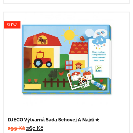
SLEVA
DJECO Výtvarná Sada Schovej A Najdi ★
299
Kč
269
Kč