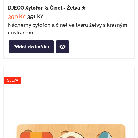
DJECO Xylofon & Činel - Želva ★
390
Kč
351
Kč
Nádherný xylofon a činel ve tvaru želvy s krásnými
ilustracemi....
Přidat do košíku
SLEVA