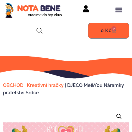
vracíme do hry vkus
0
0
Kč
OBCHOD
|
Kreativní hračky
|
DJECO Me&You Náramky
přátelství Srdce