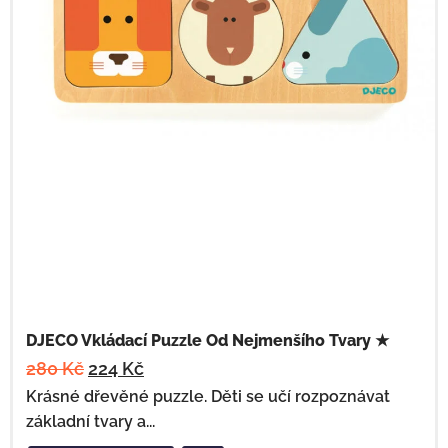
DJECO Vkládací Puzzle Od Nejmenšího Tvary ★
280
Kč
224
Kč
Krásné dřevěné puzzle. Děti se učí rozpoznávat
základní tvary a...