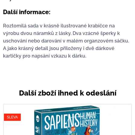
Další informace:
Roztomilá sada v krásně ilustrované krabičce na
výrobu dvou náramků z lásky. Dva vzácné šperky k
uschování nebo darování v malém organzovém sáčku.
A jako krásný detail jsou přiloženy i dvě dárkové
kartičky pro napsání vzkazu k dárku.
Další zboží ihned k odeslání
SLEVA