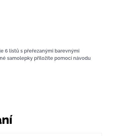
je 6 listů s přeřezanými barevnými
nné samolepky přiložíte pomocí návodu
ání