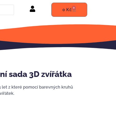
0
0
Kč
ní sada 3D zvířátka
3 let z které pomocí barevných kruhů
vířátek.