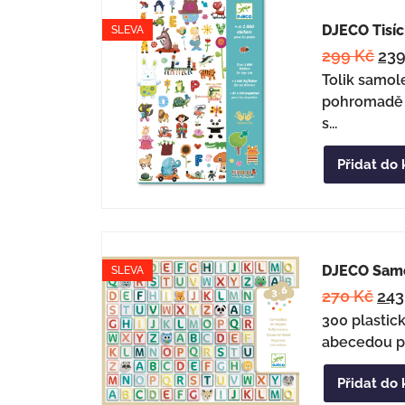
DJECO Tisí
SLEVA
299
Kč
23
Tolik samol
pohromadě j
s...
Přidat do 
DJECO Sam
SLEVA
270
Kč
24
300 plastic
abecedou pr
Přidat do 