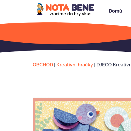
Domů
vracíme do hry vkus
OBCHOD
|
Kreativní hračky
|
DJECO Kreativn