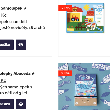
c Samolepek ★
SLEVA
9
Kč
epek snad děti
eště neviděly. 18 archů
košíku
olepky Abeceda ★
SLEVA
3
Kč
kých samolepek s
o děti od 3 let.
košíku