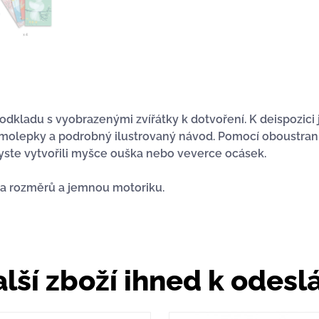
kladu s vyobrazenými zvířátky k dotvoření. K deispozici 
samolepky a podrobný ilustrovaný návod. Pomocí oboustra
abyste vytvořili myšce ouška nebo veverce ocásek.
ů a rozměrů a jemnou motoriku.
lší zboží ihned k odesl