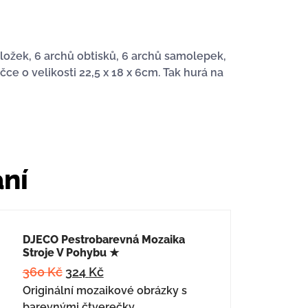
áložek, 6 archů obtisků, 6 archů samolepek,
e o velikosti 22,5 x 18 x 6cm. Tak hurá na
ání
DJECO Pestrobarevná Mozaika
Stroje V Pohybu ★
360
Kč
324
Kč
Originální mozaikové obrázky s
barevnými čtverečky.