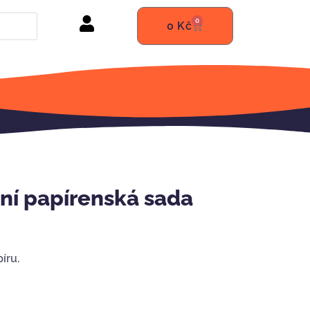
0
0
Kč
ní papírenská sada
íru.