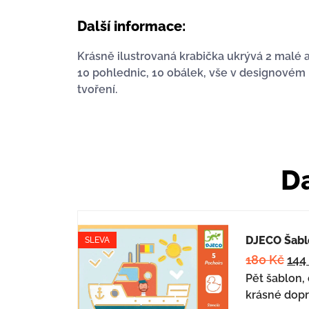
Další informace:
Krásně ilustrovaná krabička ukrývá 2 malé a
10 pohlednic, 10 obálek, vše v designovém p
tvoření.
Da
DJECO Šabl
SLEVA
180
Kč
14
Pět šablon, 
krásné dopr