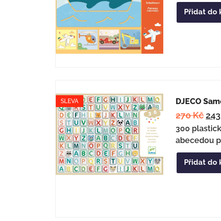
Přidat do 
DJECO Sam
SLEVA
270
Kč
24
300 plastic
abecedou pr
Přidat do 