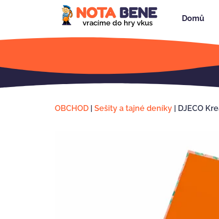
Domů
vracíme do hry vkus
OBCHOD
|
Sešity a tajné deníky
|
DJECO Krea