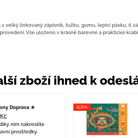
 1 velký linkovaný zápisník, tužku, gumu, lepící pásku, 6 z
rovedení. Vše uloženo v krásně barevné a praktické krabičc
lší zboží ihned k odesl
ony Doprava ★
SLEVA
4
Kč
díky nim nakreslíte
avní prostředky.