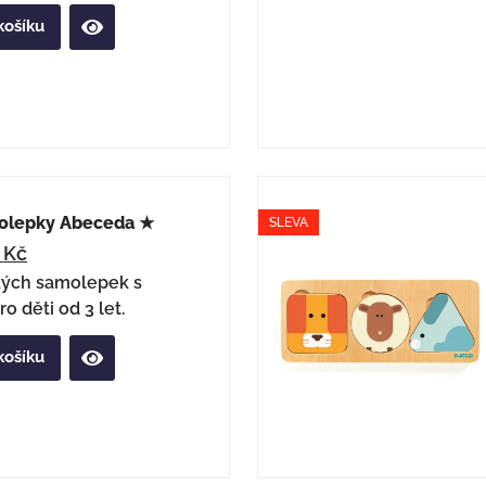
košíku
olepky Abeceda ★
SLEVA
3
Kč
kých samolepek s
o děti od 3 let.
košíku