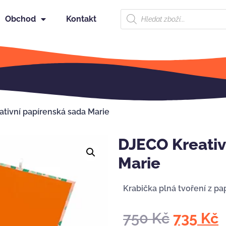
Obchod
Kontakt
tivní papírenská sada Marie
DJECO Kreativ
Marie
Krabička plná tvoření z pap
750
Kč
735
Kč