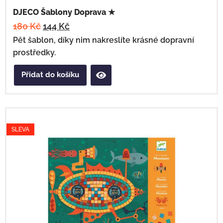
DJECO Šablony Doprava ★
180
Kč
144
Kč
Pět šablon, díky nim nakreslíte krásné dopravní
prostředky.
Přidat do košíku
SLEVA