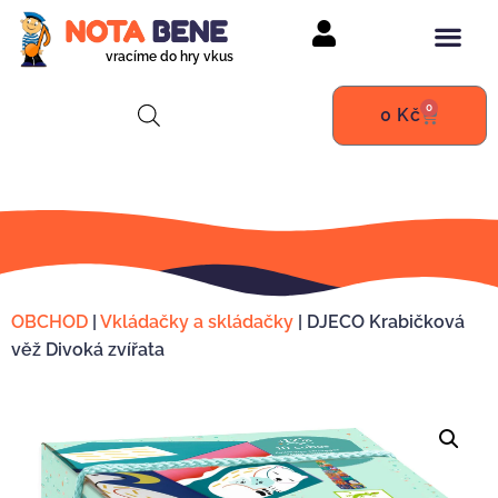
vracíme do hry vkus
0
0
Kč
OBCHOD
|
Vkládačky a skládačky
|
DJECO Krabičková
věž Divoká zvířata