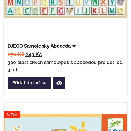
DJECO Samolepky Abeceda ★
270
Kč
243
Kč
300 plastických samolepek s abecedou pro děti od
3 let.
Přidat do košíku
SLEVA