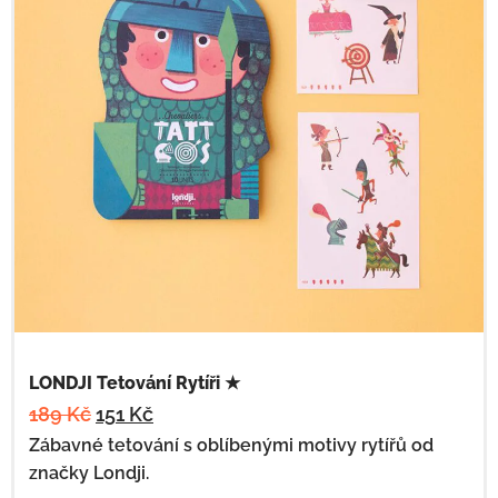
LONDJI Tetování Rytíři ★
189
Kč
151
Kč
Zábavné tetování s oblíbenými motivy rytířů od
značky Londji.