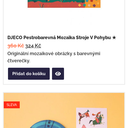
DJECO Pestrobarevná Mozaika Stroje V Pohybu ★
360
Kč
324
Kč
Originální mozaikové obrázky s barevnými
čtverečky.
Přidat do košíku
SLEVA