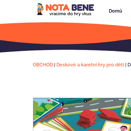
Domů
vracíme do hry vkus
OBCHOD
|
Deskové a karetní hry pro děti
|
D