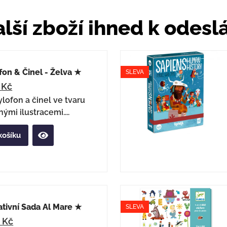
lší zboží ihned k odesl
on & Činel - Želva ★
SLEVA
1
Kč
lofon a činel ve tvaru
nými ilustracemi....
košíku
tivní Sada Al Mare ★
SLEVA
2
Kč