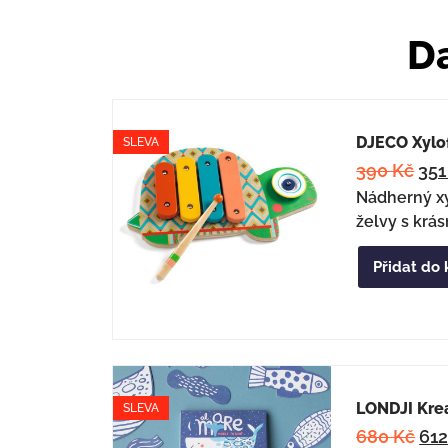
Da
DJECO Xylof
SLEVA
390
Kč
35
Nádherný xy
želvy s krás
Přidat do 
LONDJI Krea
SLEVA
680
Kč
61