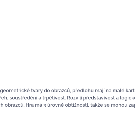
t geometrické tvary do obrazců, předlohu mají na malé kart
třeh, soustředění a trpělivost. Rozvíjí představivost a logic
 obrazců. Hra má 3 úrovně obtížnosti, takže se mohou zapoji