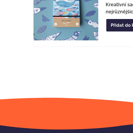
Kreativní s
nejrůznější
Přidat do 