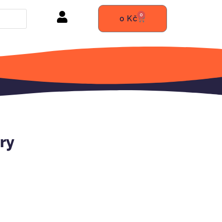
0
0
Kč
ry