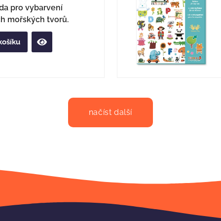
ada pro vybarvení
ch mořských tvorů.
košíku
načíst další