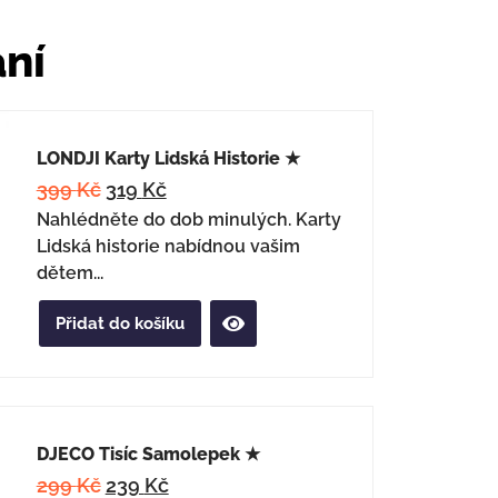
ání
LONDJI Karty Lidská Historie ★
399
Kč
319
Kč
Nahlédněte do dob minulých. Karty
Lidská historie nabídnou vašim
dětem...
Přidat do košíku
DJECO Tisíc Samolepek ★
299
Kč
239
Kč