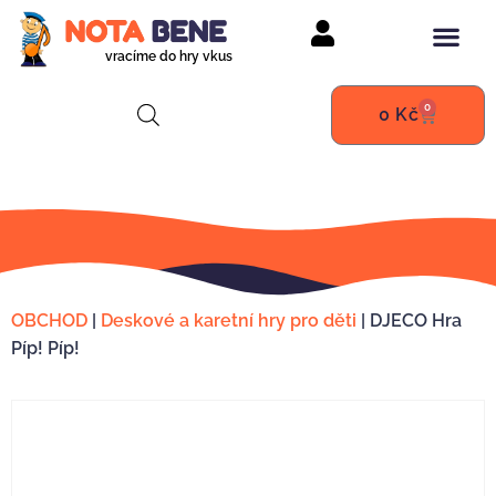
vracíme do hry vkus
0
0
Kč
OBCHOD
|
Deskové a karetní hry pro děti
|
DJECO Hra
Píp! Píp!