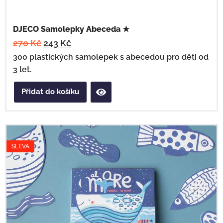
DJECO Samolepky Abeceda ★
270
Kč
243
Kč
300 plastických samolepek s abecedou pro děti od
3 let.
Přidat do košíku
SLEVA