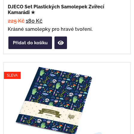
DJECO Set Plastických Samolepek Zvířecí
Kamarádi ★
225
Kč
180
Kč
Krásné samolepky pro hravé tvoření.
Přidat do košíku
SLEVA