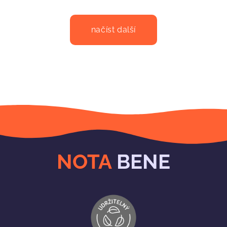
načíst další
NOTA
BENE