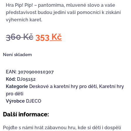
Hra Píp! Píp! – pantomima, mluvené slovo a vaše
představivost budou jediní vaši pomocníci k získání
výherních karet.
360
Kč
353
Kč
Není skladem
EAN:
3070900010307
Kód:
DJ05152
Kategorie
Deskové a karetní hry pro děti
,
Karetní hry
pro děti
Výrobce
DJECO
Další informace:
Pojďte s námi hrát zábavnou hru, kde si děti i dospělí