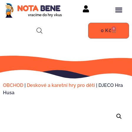
vracíme do hry vkus
0
0
Kč
OBCHOD
|
Deskové a karetní hry pro děti
|
DJECO Hra
Husa