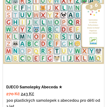
DJECO Samolepky Abeceda ★
270
Kč
243
Kč
300 plastických samolepek s abecedou pro děti od
3 let.