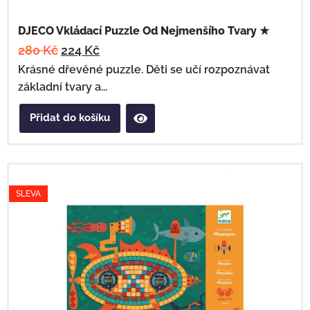
DJECO Vkládací Puzzle Od Nejmenšího Tvary ★
280
Kč
224
Kč
Krásné dřevěné puzzle. Děti se učí rozpoznávat
základní tvary a...
Přidat do košíku
SLEVA