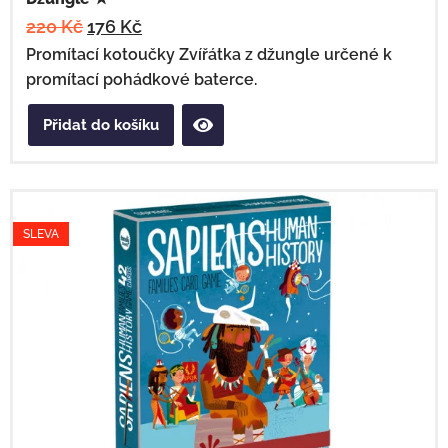
220
Kč
176
Kč
Promítací kotoučky Zvířátka z džungle určené k
promítací pohádkové baterce.
Přidat do košíku
SLEVA