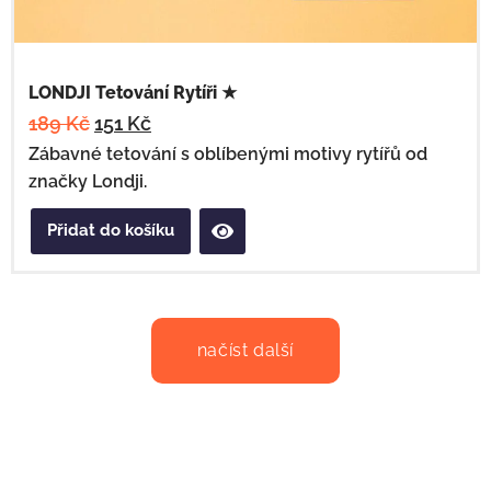
LONDJI Tetování Rytíři ★
189
Kč
151
Kč
Zábavné tetování s oblíbenými motivy rytířů od
značky Londji.
Přidat do košíku
načíst další