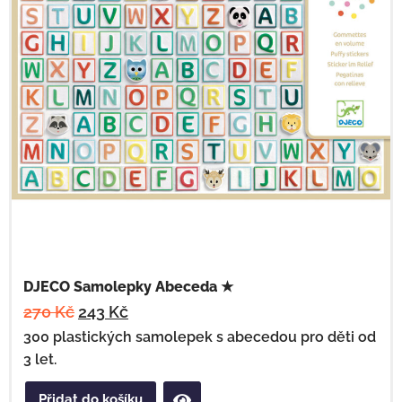
DJECO Samolepky Abeceda ★
270
Kč
243
Kč
300 plastických samolepek s abecedou pro děti od
3 let.
Přidat do košíku