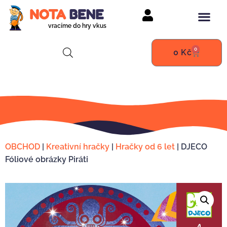
vracíme do hry vkus
0
0
Kč
OBCHOD
|
Kreativní hračky
|
Hračky od 6 let
|
DJECO
Fóliové obrázky Piráti