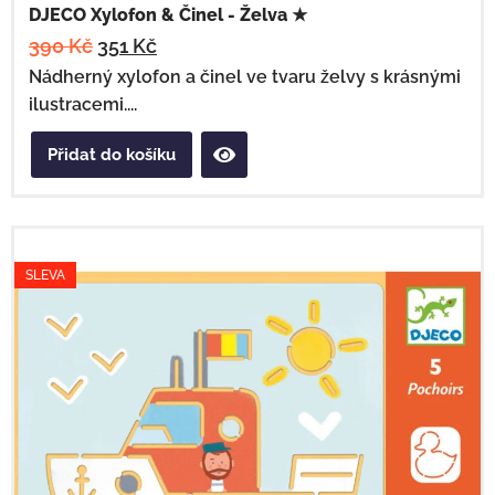
DJECO Xylofon & Činel - Želva ★
390
Kč
351
Kč
Nádherný xylofon a činel ve tvaru želvy s krásnými
ilustracemi....
Přidat do košíku
SLEVA