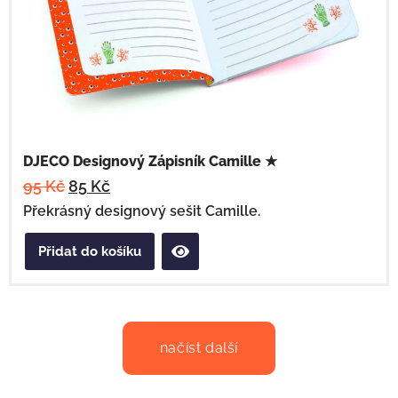
DJECO Designový Zápisník Camille ★
95
Kč
85
Kč
Překrásný designový sešit Camille.
Přidat do košíku
načíst další