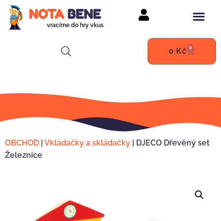
vracíme do hry vkus
0
0
Kč
OBCHOD
|
Vkládačky a skládačky
|
DJECO Dřevěný set
Železnice