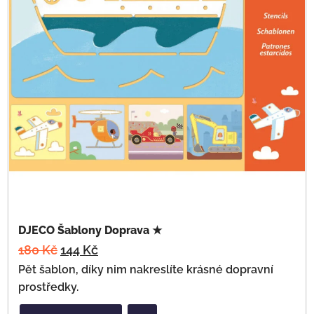
DJECO Šablony Doprava ★
180
Kč
144
Kč
Pět šablon, díky nim nakreslíte krásné dopravní
prostředky.