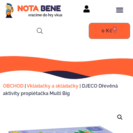
vracíme do hry vkus
0
0
Kč
OBCHOD
|
Vkládačky a skládačky
|
DJECO Dřevěná
aktivity proplétačka Multi Big