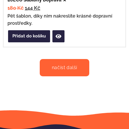
180
Kč
144
Kč
Pět šablon, díky nim nakreslíte krásné dopravní
prostředky.
Přidat do košíku
načíst další