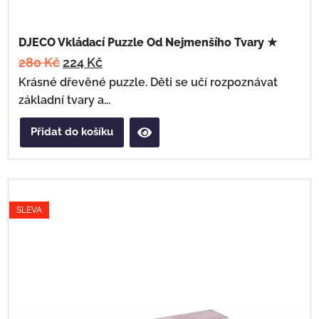
DJECO Vkládací Puzzle Od Nejmenšího Tvary ★
280
Kč
224
Kč
Krásné dřevěné puzzle. Děti se učí rozpoznávat
základní tvary a...
Přidat do košíku
SLEVA