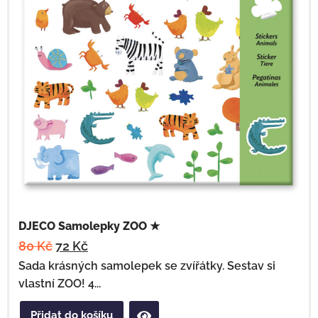
DJECO Samolepky ZOO ★
80
Kč
72
Kč
Sada krásných samolepek se zvířátky. Sestav si
vlastní ZOO! 4...
Přidat do košíku