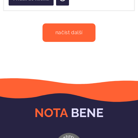
načíst další
NOTA
BENE