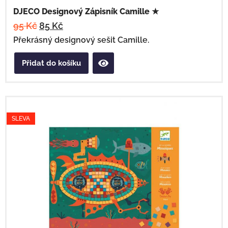
DJECO Designový Zápisník Camille ★
95
Kč
85
Kč
Překrásný designový sešit Camille.
Přidat do košíku
SLEVA