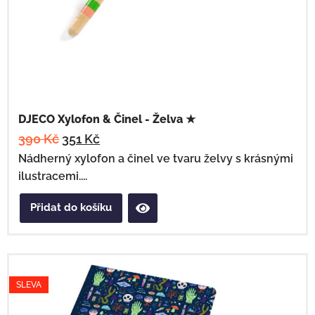
DJECO Xylofon & Činel - Želva ★
390
Kč
351
Kč
Nádherný xylofon a činel ve tvaru želvy s krásnými
ilustracemi....
Přidat do košíku
SLEVA