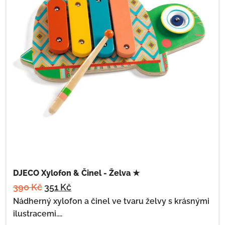
DJECO Xylofon & Činel - Želva ★
390
Kč
351
Kč
Nádherný xylofon a činel ve tvaru želvy s krásnými
ilustracemi....