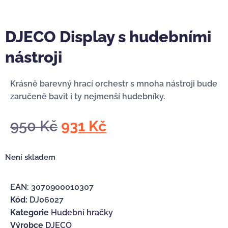
DJECO Display s hudebními
nástroji
Krásně barevný hrací orchestr s mnoha nástroji bude
zaručeně bavit i ty nejmenší hudebníky.
950
Kč
931
Kč
Není skladem
EAN:
3070900010307
Kód:
DJ06027
Kategorie
Hudební hračky
Výrobce
DJECO