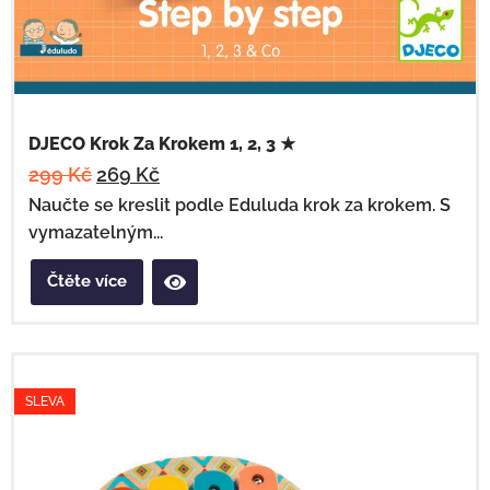
DJECO Krok Za Krokem 1, 2, 3 ★
299
Kč
269
Kč
Naučte se kreslit podle Eduluda krok za krokem. S
vymazatelným...
Čtěte více
SLEVA