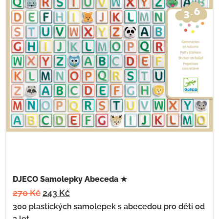
DJECO Samolepky Abeceda ★
270
Kč
243
Kč
300 plastických samolepek s abecedou pro děti od
3 let.