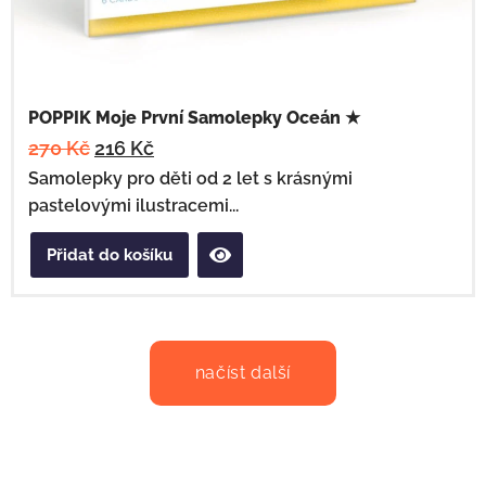
POPPIK Moje První Samolepky Oceán ★
270
Kč
216
Kč
Samolepky pro děti od 2 let s krásnými
pastelovými ilustracemi...
Přidat do košíku
načíst další