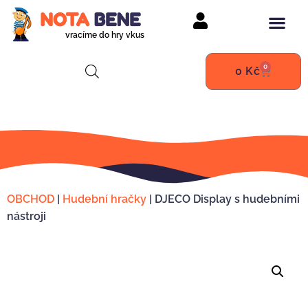
vracíme do hry vkus
0
0
Kč
OBCHOD
|
Hudební hračky
|
DJECO Display s hudebními
nástroji